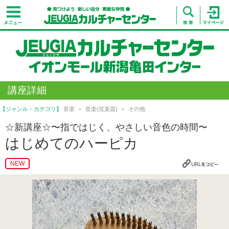
講座詳細
【ジャンル・カテゴリ】
音楽
音楽(弦楽器)
その他
☆新講座☆〜指ではじく、やさしい音色の時間〜
はじめてのハーピカ
NEW