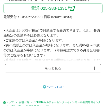
電話 025-383-1331
電話受付：10:00〜20:00（日曜10:00〜18:00）
●入会金は5,500円(税込)で何講座でも受講できます。 但し、各講
座所定の受講料等は必要となります。
●ご家族の方は入会金が半額になります。
●満70歳以上の方は入会金が無料になります。また満65歳～69歳
の方は入会金が半額になります。（年齢確認のできる身分証明書
等のご提示をお願いします）
●受講料は月額制で、毎月5日に金融機関からの自動引き落しとな
ります。
もっと見る
※講座によってはお支払い方法が異なる場合がありますのでご確認
ください。
●受講料には運営費として１講座につき月額770円(税込)が含まれ
ております。また一部の講座では別途傷害保険料も含まれており
ページTOP
ます。
●受講料には特に明記した場合の他は、教材費・材料費・その他費
用は含まれておりません。
トップ
会場一覧
JEUGIAカルチャーセンターイオンモール新潟亀田インタ
●資格認定講座の試験料・認定料などは別途要しますのでお問い合
ー
講座一覧
はじめてのハーピカ