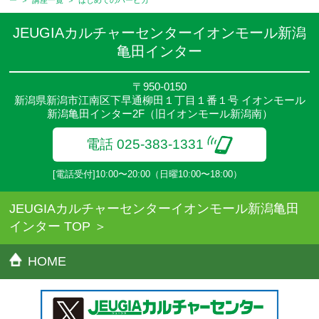
せください。
●講座は、月4回(週1回),月3回,2回,1回,臨時講座いろいろあります
JEUGIAカルチャーセンターイオンモール新潟
のでご確認ください。
亀田インター
●参加人数が一定に満たない場合、体験や講座開講を中止または延
期することがあります。
●その他、詳しい内容については、ご入会時にご説明をさせていた
〒950-0150
新潟県新潟市江南区下早通柳田１丁目１番１号 イオンモール
だきます。
新潟亀田インター2F（旧イオンモール新潟南）
電話 025-383-1331
[電話受付]10:00〜20:00（日曜10:00〜18:00）
JEUGIAカルチャーセンターイオンモール新潟亀田
インター TOP
HOME