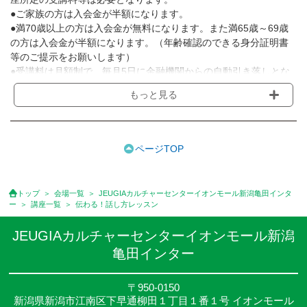
●ご家族の方は入会金が半額になります。
●満70歳以上の方は入会金が無料になります。また満65歳～69歳
の方は入会金が半額になります。（年齢確認のできる身分証明書
等のご提示をお願いします）
●受講料は月額制で、毎月5日に金融機関からの自動引き落しとな
ります。
もっと見る
※講座によってはお支払い方法が異なる場合がありますのでご確認
ください。
●受講料には運営費として１講座につき月額770円(税込)が含まれ
ております。また一部の講座では別途傷害保険料も含まれており
ページTOP
ます。
●受講料には特に明記した場合の他は、教材費・材料費・その他費
用は含まれておりません。
トップ
会場一覧
JEUGIAカルチャーセンターイオンモール新潟亀田インタ
●資格認定講座の試験料・認定料などは別途要しますのでお問い合
ー
講座一覧
伝わる！話し方レッスン
せください。
●講座は、月4回(週1回),月3回,2回,1回,臨時講座いろいろあります
JEUGIAカルチャーセンターイオンモール新潟
のでご確認ください。
亀田インター
●参加人数が一定に満たない場合、体験や講座開講を中止または延
期することがあります。
●その他、詳しい内容については、ご入会時にご説明をさせていた
〒950-0150
新潟県新潟市江南区下早通柳田１丁目１番１号 イオンモール
だきます。