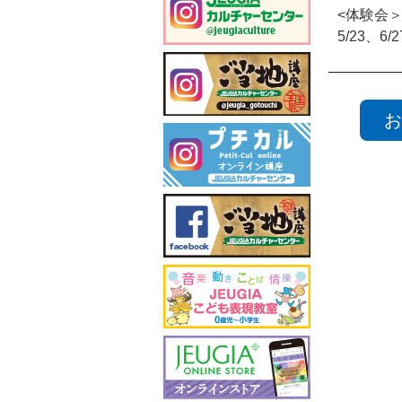
<体験会
5/23、6/
お