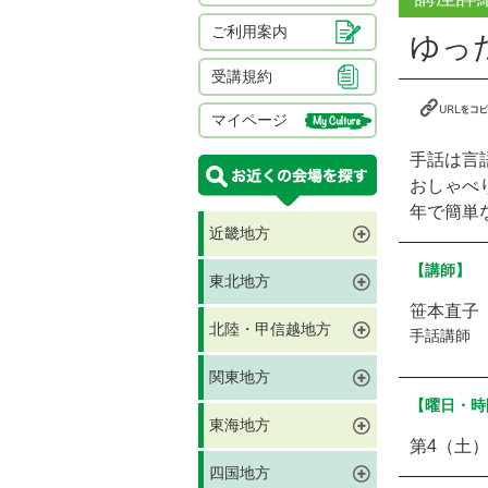
ご利用案内
ゆっ
受講規約
マイページ
手話は言
おしゃべ
年で簡単
近畿地方
【講師】
東北地方
笹本直子
北陸・甲信越地方
手話講師
関東地方
【曜日・時
東海地方
第4（土）
四国地方