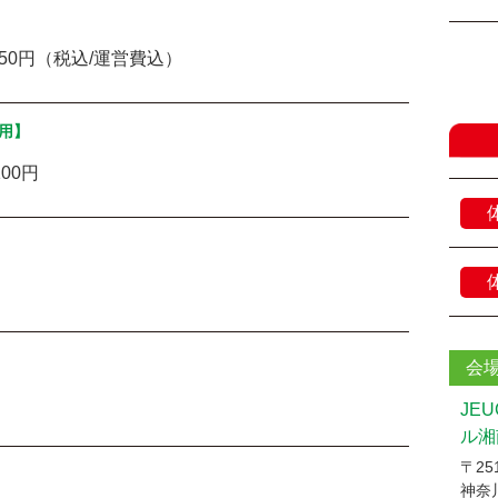
850円（税込/運営費込）
用】
00円
会
JE
ル湘
〒251
神奈川