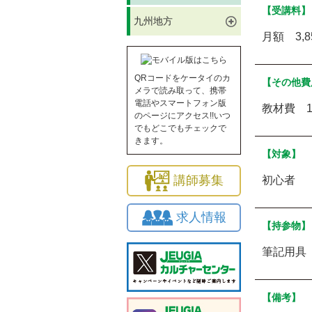
【受講料】
九州地方
月額 3,
QRコードをケータイのカ
【その他費
メラで読み取って、携帯
電話やスマートフォン版
教材費 1
のページにアクセス!!いつ
でもどこでもチェックで
きます。
【対象】
講師募集
初心者
求人情報
【持参物】
筆記用具
【備考】