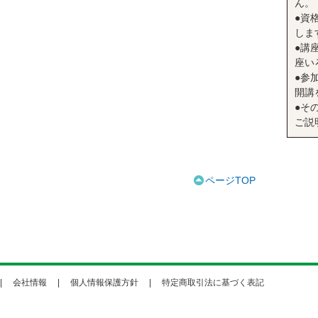
ん。
●資
しま
●講座
座い
●参
開講
●そ
ご説
ページTOP
会社情報
個人情報保護方針
特定商取引法に基づく表記