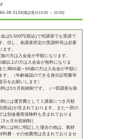
F
66-38-3134
[電話受付10:00 ～ 20:00]
会金は5,500円(税込)で何講座でも受講で
す。但し、各講座所定の受講料等は必要
ります。
家族の方は入会金が半額になります。
70歳以上の方は入会金が無料になりま
また満65歳～69歳の方は入会金が半額に
ます。（年齢確認のできる身分証明書等
提示をお願いします）
講料は3カ月前納制です。（一部講座を除
講料には運営費として１講座につき月額
0円(税込)が含まれております。また一部の
では別途傷害保険料も含まれておりま
［3ヵ月分前納制］
講料には特に明記した場合の他は、教材
材料費・その他費用は含まれておりませ