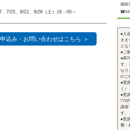
湘南3
＞
27、7/25、8/22、9/26（土）16：00～
☎︎04
●入
申込み・お問い合わせはこちら ＞
きま
とな
●ご
●満
す。
なり
のご
●受
く）
●受
77
講座
す。
●受
費・