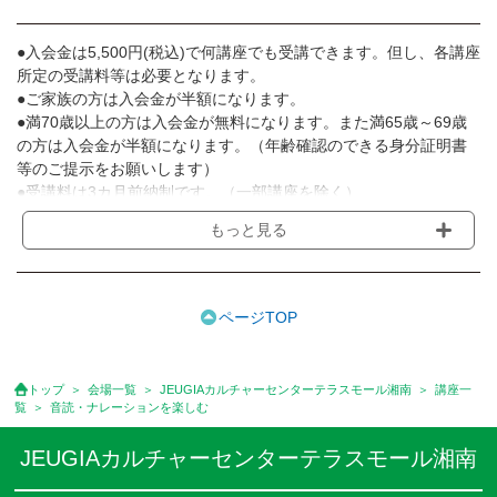
●入会金は5,500円(税込)で何講座でも受講できます。但し、各講座
所定の受講料等は必要となります。
●ご家族の方は入会金が半額になります。
●満70歳以上の方は入会金が無料になります。また満65歳～69歳
の方は入会金が半額になります。（年齢確認のできる身分証明書
等のご提示をお願いします）
●受講料は3カ月前納制です。（一部講座を除く）
●受講料には運営費として１講座につき月額770円(税込)が含まれ
もっと見る
ております。また一部の講座では別途傷害保険料も含まれており
ます。［3ヵ月分前納制］
●受講料には特に明記した場合の他は、教材費・材料費・その他費
用は含まれておりません。
ページTOP
●資格認定講座の試験料・認定料などは別途要しますのでお問い合
せください。
●講座は、月4回(週1回),月3回,2回,1回,臨時講座いろいろあります
トップ
会場一覧
JEUGIAカルチャーセンターテラスモール湘南
講座一
のでご確認ください。
覧
音読・ナレーションを楽しむ
●参加人数が一定に満たない場合、体験や講座開講を中止または延
期することがあります。
JEUGIAカルチャーセンターテラスモール湘南
●その他、詳しい内容については、ご入会時にご説明をさせていた
だきます。