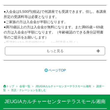
●入会金は5,500円(税込)で何講座でも受講できます。但し、各講座
所定の受講料等は必要となります。
●ご家族の方は入会金が半額になります。
●満70歳以上の方は入会金が無料になります。また満65歳～69歳
の方は入会金が半額になります。（年齢確認のできる身分証明書
等のご提示をお願いします）
●受講料は3カ月前納制です。（一部講座を除く）
●受講料には運営費として１講座につき月額770円(税込)が含まれ
もっと見る
ております。また一部の講座では別途傷害保険料も含まれており
ます。［3ヵ月分前納制］
●受講料には特に明記した場合の他は、教材費・材料費・その他費
用は含まれておりません。
ページTOP
●資格認定講座の試験料・認定料などは別途要しますのでお問い合
せください。
●講座は、月4回(週1回),月3回,2回,1回,臨時講座いろいろあります
トップ
会場一覧
JEUGIAカルチャーセンターテラスモール湘南
講座一
のでご確認ください。
覧
音読・ナレーションを楽しむ
●参加人数が一定に満たない場合、体験や講座開講を中止または延
期することがあります。
JEUGIAカルチャーセンターテラスモール湘南
●その他、詳しい内容については、ご入会時にご説明をさせていた
だきます。