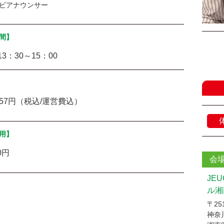
ビアナウンサー
間】
13：30～15：00
257円（税込/運営費込）
用】
0円
会
JE
ル湘
〒251
神奈川