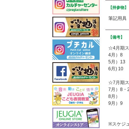
【持参物】
筆記用具
【備考】
☆4月期
4月）8
5月）13
6月) 10
☆7月期
7月）8・2
8月）
9月）9
※スケジ