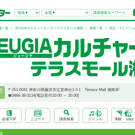
場一覧
JEUGIAカルチャーセンターテラスモール湘南
講座一覧
音読・ナレーシ
〒251-0041 神奈川県藤沢市辻堂神台1-3-1 Terrace Mall 湘南3F
県
☎︎0466-38-3134[電話受付10:00 ～ 20:00]
会場TOP
ニュース
講座検索
ジャンル
体験・1day
細