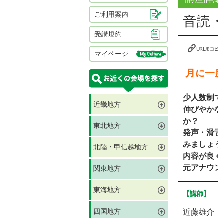
ご利用案内
音読
受講規約
マイページ
月に一
少人数制
近畿地方
伸びやか
か？
東北地方
発声・滑
みましょ
北陸・甲信越地方
内容が良
元アナウ
関東地方
東海地方
【講師】
四国地方
近藤雄介