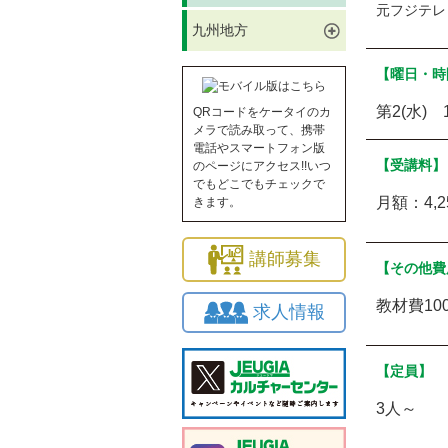
元フジテレ
九州地方
【曜日・時
第2(水) 
QRコードをケータイのカ
メラで読み取って、携帯
電話やスマートフォン版
【受講料】
のページにアクセス!!いつ
でもどこでもチェックで
月額：4,
きます。
講師募集
【その他費
教材費10
求人情報
【定員】
3人～