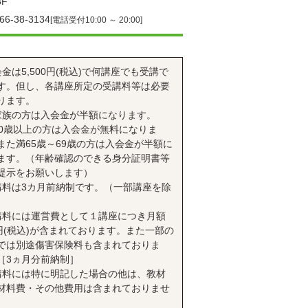
F
66-38-3134
[電話受付10:00 ～ 20:00]
会金は5,500円(税込)で何講座でも受講で
す。但し、各講座所定の受講料等は必要
ります。
家族の方は入会金が半額になります。
70歳以上の方は入会金が無料になりま
また満65歳～69歳の方は入会金が半額に
ます。（年齢確認のできる身分証明書等
提示をお願いします）
講料は3カ月前納制です。（一部講座を除
講料には運営費として１講座につき月額
0円(税込)が含まれております。また一部の
では別途傷害保険料も含まれておりま
［3ヵ月分前納制］
講料には特に明記した場合の他は、教材
材料費・その他費用は含まれておりませ