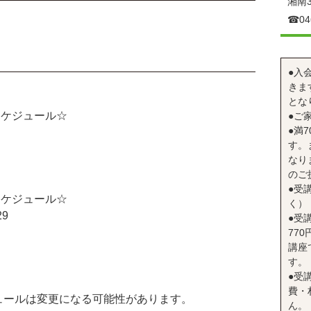
湘南3
☎︎04
●入
きま
とな
スケジュール☆
●ご
●満
す。
なり
のご
●受
スケジュール☆
く）
9
●受
77
講座
す。
●受
費・
ュールは変更になる可能性があります。
ん。