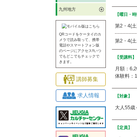
九州地方
【曜日・時
第2・4(土)
QRコードをケータイのカ
メラで読み取って、携帯
第2・4(土）
電話やスマートフォン版
のページにアクセス!!いつ
でもどこでもチェックで
【受講料】
きます。
月額：6,
体験料：1
講師募集
求人情報
【対象】
大人55歳
【定員】