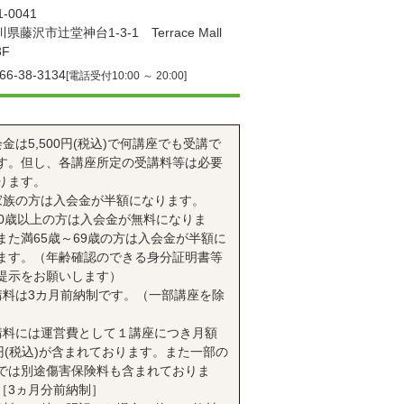
-0041
県藤沢市辻堂神台1-3-1 Terrace Mall
F
66-38-3134
[電話受付10:00 ～ 20:00]
会金は5,500円(税込)で何講座でも受講で
す。但し、各講座所定の受講料等は必要
ります。
家族の方は入会金が半額になります。
70歳以上の方は入会金が無料になりま
また満65歳～69歳の方は入会金が半額に
ます。（年齢確認のできる身分証明書等
提示をお願いします）
講料は3カ月前納制です。（一部講座を除
講料には運営費として１講座につき月額
0円(税込)が含まれております。また一部の
では別途傷害保険料も含まれておりま
［3ヵ月分前納制］