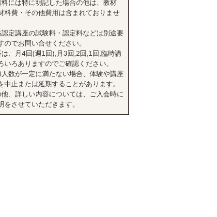
講料には特に明記した場合の他は、教材
材料費・その他費用は含まれておりませ
格認定講座の試験料・認定料などは別途要
すのでお問い合せください。
は、月4回(週1回),月3回,2回,1回,臨時講
ろいろありますのでご確認ください。
加人数が一定に満たない場合、体験や講座
を中止または延期することがあります。
の他、詳しい内容については、ご入会時に
明をさせていただきます。