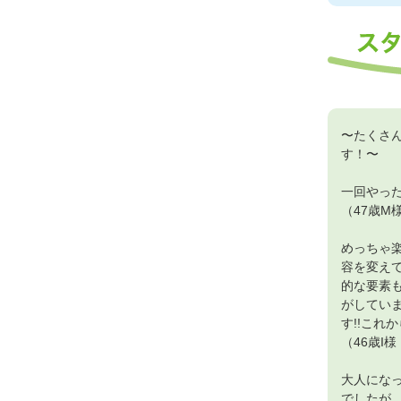
〜たくさ
す！〜
一回やっ
（47歳M
めっちゃ
容を変え
的な要素
がしてい
す!!これ
（46歳I
大人にな
でしたが