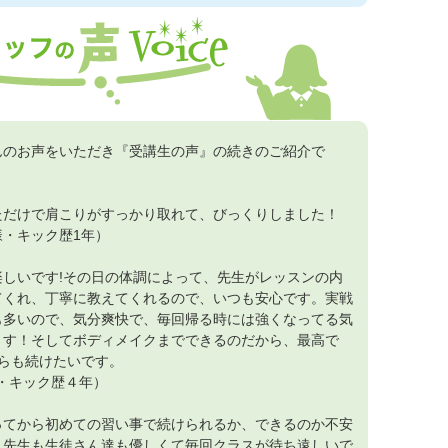
んのお声をいただき『受講生の声』の続きのご紹介で
ただけで肩こりがすっかり取れて、びっくりしました！
様・キック歴1年）
楽しいです!その日の体調によって、先生がレッスンの内
てくれ、丁寧に教えてくれるので、いつも安心です。実戦
も多いので、気分爽快で、毎回帰る時には強くなってる気
ます！そしてボディメイクまでできるのだから、最高で
からも続けたいです。
様・キック歴４年）
ってから初めての習い事で続けられるか、できるのか不安
、先生も生徒さん達も優しくて毎回クラスが待ち遠しいで