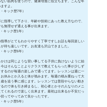
わない筋肉を使うので、健康増進に役立ちます。こんな年
めますよ。
様・キック歴7年）
寧に指導して下さり、年齢や技術にあった教え方なので、
でも無理せず通える事が出来ます。
様・キック歴1年）
の指導がとてもわかりやすく丁寧ですしお話も毎回楽しい
スが待ち遠しいです。お友達も沢山できました。
様・キック歴6年）
っかけは同じような習い事してる子供に負けないように始
。今はそんなことよりクラスで教えてもらった事が少しず
りするのが毎週の楽しみで通ってます。レッスンは週に一
、お休みとか入ると体が弛みます。毎週の積み重ねって大
と歳を追う事に感じます。レッスンでは普段やらない動き
するので体も引き締まるし、初心者とかその人なりのメニ
えてくれるので楽しく出来ます。最初は出来るか不安だっ
い切ってやってみて良かったです。
様・キック歴5年）