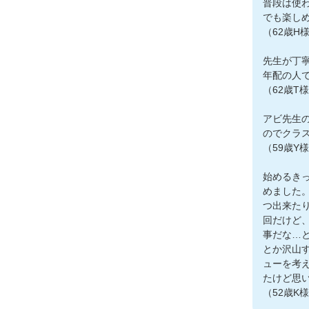
普段は使
でも楽し
（62歳H
先生が丁
年配の人
（62歳T
アビ先生
のでクラ
（59歳Y
始めるき
めました
つ出来た
回だけど
事だな…
とか沢山
ューを考
たけど思
（52歳K