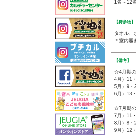
1名～12
【持参物】
タオル、
＊室内履
【備考】
☆4月期
4月）11・
5月）9・2
6月）13・
☆7月期
7月）11・
8月）8・2
9月）12・