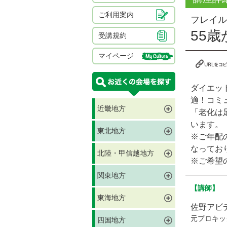
ご利用案内
フレイル
55
受講規約
マイページ
ダイエッ
適！コミ
近畿地方
「老化は
います。
東北地方
※ご年配
なってお
北陸・甲信越地方
※ご希望
関東地方
【講師】
東海地方
佐野アビ
元プロキッ
四国地方