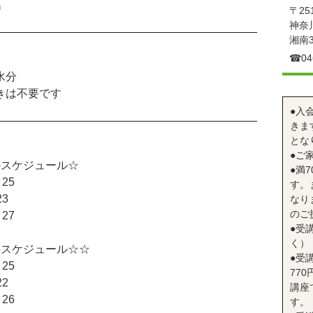
名
〒251
神奈川
湘南3
☎︎04
水分
きは不要です
●入
きま
とな
●ご
のスケジュール☆
●満
25
す。
3
なり
のご
27
●受
く）
のスケジュール☆☆
●受
25
77
2
講座
26
す。