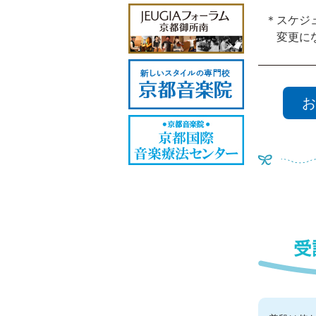
＊スケジ
変更にな
お