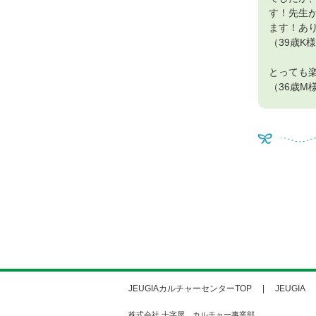
す！先生
ます！あ
（39歳K
とっても
（36歳M
JEUGIAカルチャーセンターTOP
JEUGIA
株式会社 十字屋 カルチャー事業部