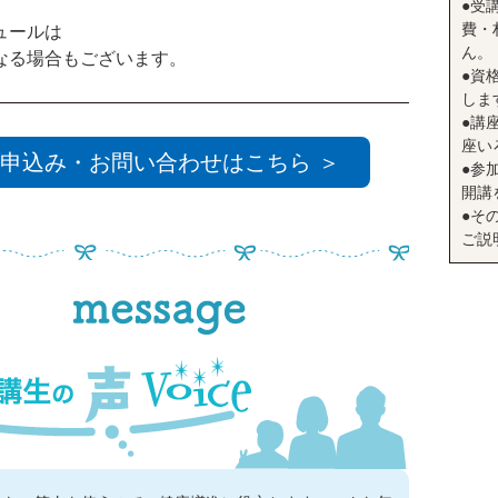
●受
費・
ュールは
ん。
る場合もございます。
●資
しま
●講座
座い
申込み・お問い合わせはこちら ＞
●参
開講
●そ
ご説