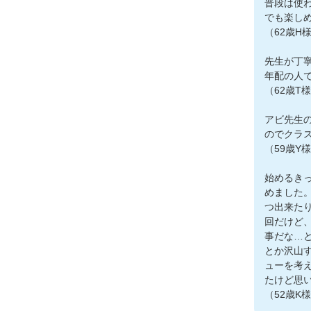
普段は使
でも楽し
（62歳H
先生が丁
年配の人
（62歳T
アビ先生
のでクラ
（59歳Y
始めるき
めました
つ出来た
回だけど
事だな…
とか沢山
ューを考
たけど思
（52歳K