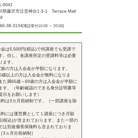
-0041
県藤沢市辻堂神台1-3-1 Terrace Mall
F
66-38-3134
[電話受付10:00 ～ 20:00]
会金は5,500円(税込)で何講座でも受講で
す。但し、各講座所定の受講料等は必要
ります。
家族の方は入会金が半額になります。
70歳以上の方は入会金が無料になりま
また満65歳～69歳の方は入会金が半額に
ます。（年齢確認のできる身分証明書等
提示をお願いします）
講料は3カ月前納制です。（一部講座を除
講料には運営費として１講座につき月額
0円(税込)が含まれております。また一部の
では別途傷害保険料も含まれておりま
［3ヵ月分前納制］