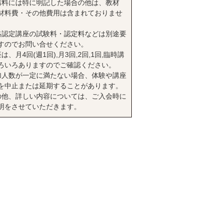
講料には特に明記した場合の他は、教材
材料費・その他費用は含まれておりませ
格認定講座の試験料・認定料などは別途要
すのでお問い合せください。
は、月4回(週1回),月3回,2回,1回,臨時講
ろいろありますのでご確認ください。
加人数が一定に満たない場合、体験や講座
を中止または延期することがあります。
の他、詳しい内容については、ご入会時に
明をさせていただきます。