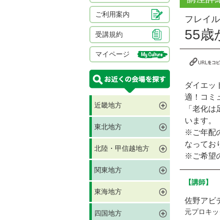
ご利用案内
フレイル
55
受講規約
マイページ
ダイエッ
適！コミ
近畿地方
「老化は
います。
東北地方
※ご年配
なってお
北陸・甲信越地方
※ご希望
関東地方
【講師】
東海地方
佐野アビ
元プロキッ
四国地方