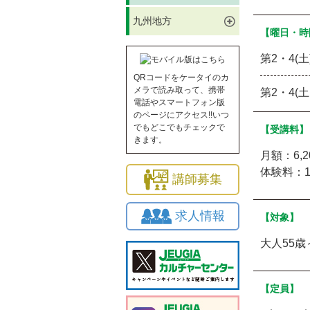
九州地方
【曜日・時
第2・4(土)
QRコードをケータイのカ
メラで読み取って、携帯
第2・4(土）
電話やスマートフォン版
のページにアクセス!!いつ
でもどこでもチェックで
【受講料】
きます。
月額：6,
体験料：1
講師募集
求人情報
【対象】
大人55歳
【定員】