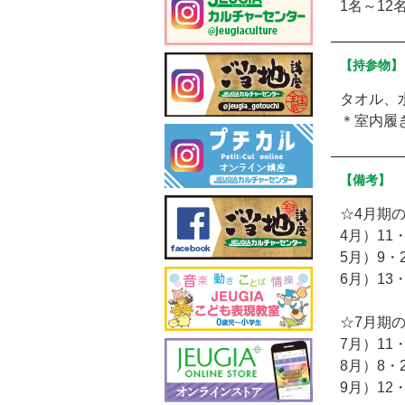
1名～12
【持参物】
タオル、
＊室内履
【備考】
☆4月期
4月）11・
5月）9・2
6月）13・
☆7月期
7月）11・
8月）8・2
9月）12・