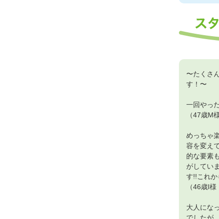
〜たくさ
す！〜
一回やっ
（47歳M
めっちゃ
容を変え
的な要素
がしてい
す!!これ
（46歳I
大人にな
でしたが