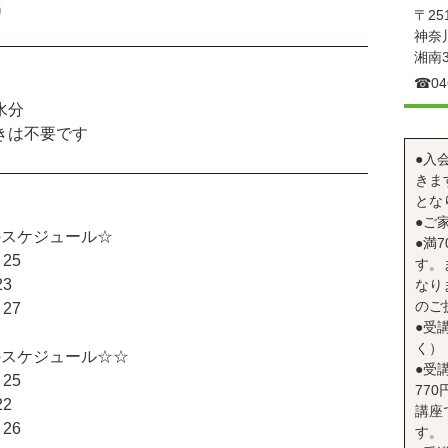
名
〒251
神奈川
湘南3
☎︎04
水分
きは不要です
●入
きま
とな
●ご
のスケジュール☆
●満
25
す。
3
なり
のご
27
●受
く）
のスケジュール☆☆
●受
25
77
2
講座
26
す。