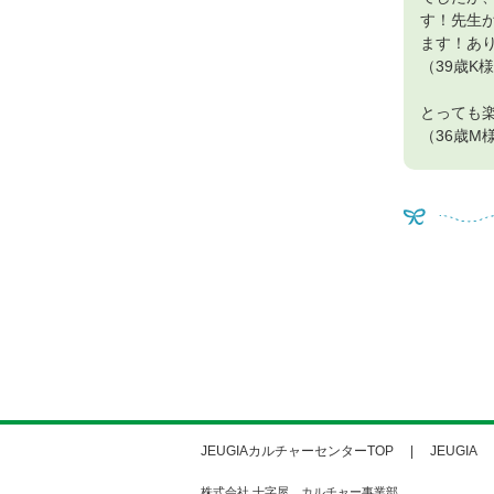
す！先生
ます！あ
（39歳K
とっても
（36歳M
JEUGIAカルチャーセンターTOP
JEUGIA
株式会社 十字屋 カルチャー事業部