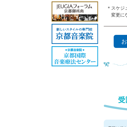
＊スケジ
変更にな
お