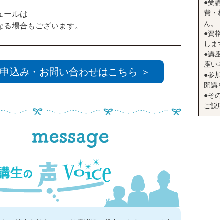
●受
費・
ュールは
ん。
る場合もございます。
●資
しま
●講座
座い
申込み・お問い合わせはこちら ＞
●参
開講
●そ
ご説