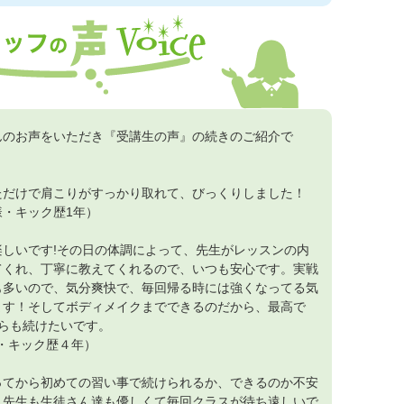
んのお声をいただき『受講生の声』の続きのご紹介で
ただけで肩こりがすっかり取れて、びっくりしました！
様・キック歴1年）
楽しいです!その日の体調によって、先生がレッスンの内
てくれ、丁寧に教えてくれるので、いつも安心です。実戦
も多いので、気分爽快で、毎回帰る時には強くなってる気
ます！そしてボディメイクまでできるのだから、最高で
からも続けたいです。
様・キック歴４年）
ってから初めての習い事で続けられるか、できるのか不安
、先生も生徒さん達も優しくて毎回クラスが待ち遠しいで