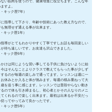
わない筋肉を使うので、健康増進に役立ちます。こんな年
めますよ。
様・キック歴7年）
寧に指導して下さり、年齢や技術にあった教え方なので、
でも無理せず通える事が出来ます。
様・キック歴1年）
の指導がとてもわかりやすく丁寧ですしお話も毎回楽しい
スが待ち遠しいです。お友達も沢山できました。
様・キック歴6年）
っかけは同じような習い事してる子供に負けないように始
。今はそんなことよりクラスで教えてもらった事が少しず
りするのが毎週の楽しみで通ってます。レッスンは週に一
、お休みとか入ると体が弛みます。毎週の積み重ねって大
と歳を追う事に感じます。レッスンでは普段やらない動き
するので体も引き締まるし、初心者とかその人なりのメニ
えてくれるので楽しく出来ます。最初は出来るか不安だっ
い切ってやってみて良かったです。
様・キック歴5年）