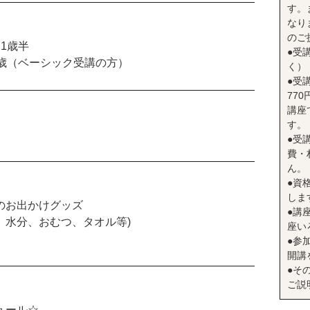
す。
なり
のご
1歳半
●受
2歳（ベーシック受講の方）
く）
●受
77
講座
す。
●受
費・
ん。
●資
しま
のお出かけグッズ
●講座
、水分、おむつ、タオル等)
座い
●参
開講
●そ
ご説
ュール☆