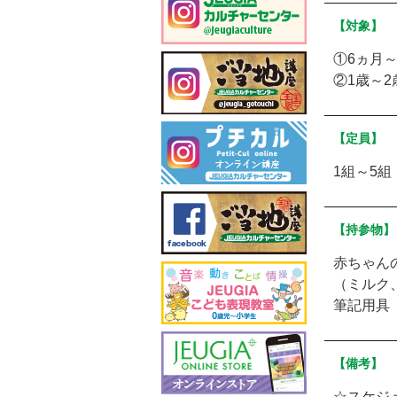
【対象】
①6ヵ月～
②1歳～
【定員】
1組～5組
【持参物】
赤ちゃん
（ミルク
筆記用具
【備考】
☆スケジ