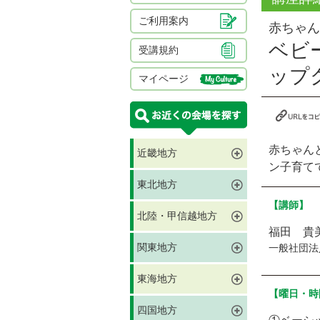
ご利用案内
赤ちゃん
ベビ
受講規約
ップ
マイページ
赤ちゃん
近畿地方
ン子育て
東北地方
【講師】
北陸・甲信越地方
福田 貴
関東地方
一般社団
東海地方
【曜日・時
四国地方