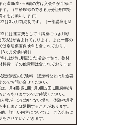
また満65歳～69歳の方は入会金が半額に
ます。（年齢確認のできる身分証明書等
提示をお願いします）
講料は3カ月前納制です。（一部講座を除
講料には運営費として１講座につき月額
0円(税込)が含まれております。また一部の
では別途傷害保険料も含まれておりま
［3ヵ月分前納制］
講料には特に明記した場合の他は、教材
材料費・その他費用は含まれておりませ
格認定講座の試験料・認定料などは別途要
すのでお問い合せください。
は、月4回(週1回),月3回,2回,1回,臨時講
ろいろありますのでご確認ください。
加人数が一定に満たない場合、体験や講座
を中止または延期することがあります。
の他、詳しい内容については、ご入会時に
明をさせていただきます。