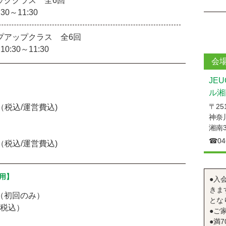
ッククラス 全6回
:30～11:30
プアップクラス 全6回
0:30～11:30
会
JE
ル湘
〒251
円（税込/運営費込)
神奈川
湘南3
☎︎04
円（税込/運営費込)
用】
●入
きま
（初回のみ）
とな
（税込）
●ご
●満