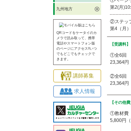
①ベーシ
第2(月)10
九州地方
②ステッ
第4（月）1
QRコードをケータイのカ
メラで読み取って、携帯
電話やスマートフォン版
【受講料】
のページにアクセス!!いつ
でもどこでもチェックで
①全6回
きます。
23,364
講師募集
②全6回
23,364
求人情報
【その他費
①教材費
5,800円