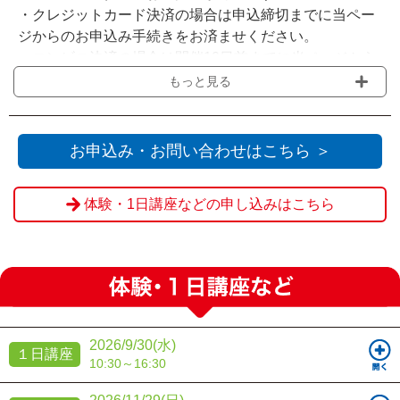
・クレジットカード決済の場合は申込締切までに当ペー
ジからのお申込み手続きをお済ませください。
・コンビニ決済の場合は開催10日前までに当ページから
お申込みいただき、申込締切までに選択されたコンビニ
もっと見る
でのお支払いをお願いいたします。
・会場の受付窓口にてお支払いをされる場合は『Web決
済を利用せず送信』をクリックください。
お申込み・お問い合わせはこちら ＞
※教材費は当日現金にてお支払いいただきます。
体験・1日講座などの申し込みはこちら
※申込締切を過ぎてからのお客様都合によるご欠席・キ
ャンセルの場合、ご返金は致しかねます。
2026/9/30(水)
１日講座
10:30～16:30