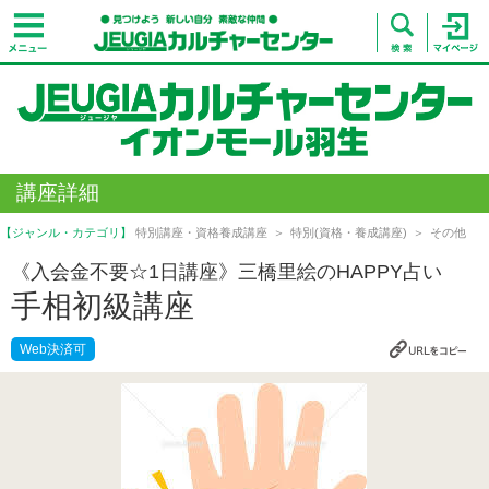
講座詳細
【ジャンル・カテゴリ】
特別講座・資格養成講座
特別(資格・養成講座)
その他
《入会金不要☆1日講座》三橋里絵のHAPPY占い
手相初級講座
Web決済可