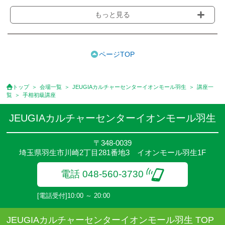
ります。
もっと見る
※講座によってはお支払い方法が異なる場合がありますのでご確認
ください。
●受講料には運営費として１講座につき月額770円(税込)が含まれ
ております。また一部の講座では別途傷害保険料も含まれており
ページTOP
ます。
●受講料には特に明記した場合の他は、教材費・材料費・その他費
用は含まれておりません。
トップ
会場一覧
JEUGIAカルチャーセンターイオンモール羽生
講座一
●資格認定講座の試験料・認定料などは別途要しますのでお問い合
覧
手相初級講座
せください。
●講座は、月4回(週1回),月3回,2回,1回,臨時講座いろいろあります
JEUGIAカルチャーセンターイオンモール羽生
のでご確認ください。
●参加人数が一定に満たない場合、体験や講座開講を中止または延
〒348-0039
期することがあります。
埼玉県羽生市川崎2丁目281番地3 イオンモール羽生1F
●その他、詳しい内容については、ご入会時にご説明をさせていた
だきます。
電話 048-560-3730
[電話受付]10:00 ～ 20:00
JEUGIAカルチャーセンターイオンモール羽生 TOP