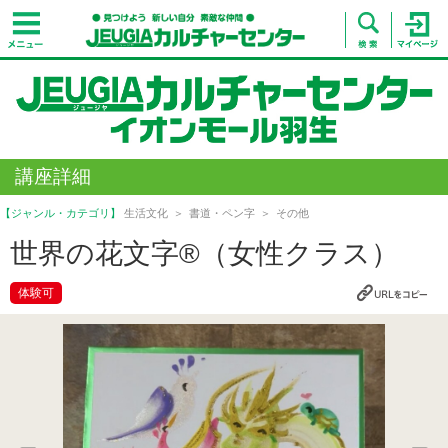
講座詳細
【ジャンル・カテゴリ】
生活文化
書道・ペン字
その他
世界の花文字®（女性クラス）
体験可