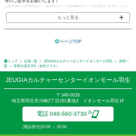
等のご提示をお願いします）
●受講料は月額制で、毎月5日に金融機関からの自動引き落しとな
ります。
もっと見る
※講座によってはお支払い方法が異なる場合がありますのでご確認
ください。
●受講料には運営費として１講座につき月額770円(税込)が含まれ
ております。また一部の講座では別途傷害保険料も含まれており
ページTOP
ます。
●受講料には特に明記した場合の他は、教材費・材料費・その他費
用は含まれておりません。
トップ
会場一覧
JEUGIAカルチャーセンターイオンモール羽生
講座一
●資格認定講座の試験料・認定料などは別途要しますのでお問い合
覧
世界の花文字®（女性クラス）
せください。
●講座は、月4回(週1回),月3回,2回,1回,臨時講座いろいろあります
JEUGIAカルチャーセンターイオンモール羽生
のでご確認ください。
●参加人数が一定に満たない場合、体験や講座開講を中止または延
〒348-0039
期することがあります。
埼玉県羽生市川崎2丁目281番地3 イオンモール羽生1F
●その他、詳しい内容については、ご入会時にご説明をさせていた
だきます。
電話 048-560-3730
[電話受付]10:00 ～ 20:00