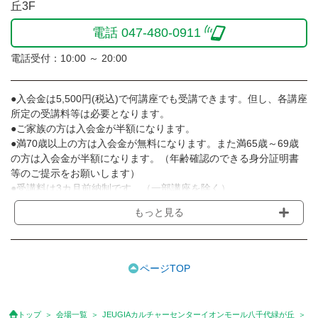
丘3F
電話 047-480-0911
電話受付：10:00 ～ 20:00
●入会金は5,500円(税込)で何講座でも受講できます。但し、各講座
所定の受講料等は必要となります。
●ご家族の方は入会金が半額になります。
●満70歳以上の方は入会金が無料になります。また満65歳～69歳
の方は入会金が半額になります。（年齢確認のできる身分証明書
等のご提示をお願いします）
●受講料は3カ月前納制です。（一部講座を除く）
●受講料には運営費として１講座につき月額770円(税込)が含まれ
もっと見る
ております。また一部の講座では別途傷害保険料も含まれており
ます。［3ヵ月分前納制］
●受講料には特に明記した場合の他は、教材費・材料費・その他費
用は含まれておりません。
ページTOP
●資格認定講座の試験料・認定料などは別途要しますのでお問い合
せください。
●講座は、月4回(週1回),月3回,2回,1回,臨時講座いろいろあります
トップ
会場一覧
JEUGIAカルチャーセンターイオンモール八千代緑が丘