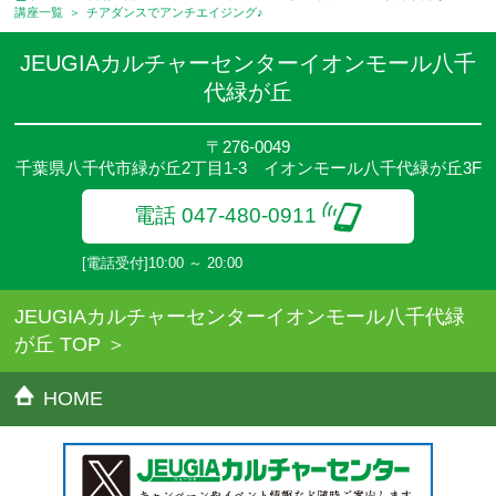
のでご確認ください。
講座一覧
チアダンスでアンチエイジング♪
●参加人数が一定に満たない場合、体験や講座開講を中止または延
期することがあります。
JEUGIAカルチャーセンターイオンモール八千
●その他、詳しい内容については、ご入会時にご説明をさせていた
代緑が丘
だきます。
〒276-0049
千葉県八千代市緑が丘2丁目1-3 イオンモール八千代緑が丘3F
電話 047-480-0911
[電話受付]10:00 ～ 20:00
JEUGIAカルチャーセンターイオンモール八千代緑
が丘 TOP
HOME