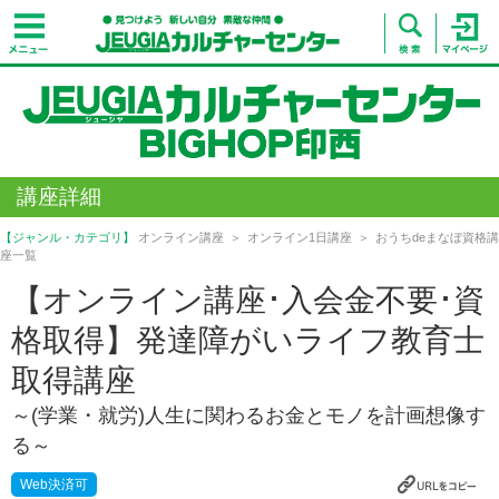
講座詳細
【ジャンル・カテゴリ】
オンライン講座
オンライン1日講座
おうちdeまなぼ資格講
座一覧
【オンライン講座･入会金不要･資
格取得】発達障がいライフ教育士
取得講座
～(学業・就労)人生に関わるお金とモノを計画想像す
る～
Web決済可