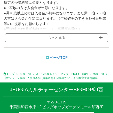
所定の受講料等は必要となります。
●ご家族の方は入会金が半額になります。
●満70歳以上の方は入会金が無料になります。また満65歳～69歳
の方は入会金が半額になります。（年齢確認のできる身分証明書
等のご提示をお願いします）
●受講料は3カ月前納制です。（一部講座を除く）
●受講料には運営費として１講座につき月額770円(税込)が含まれ
もっと見る
ております。また一部の講座では別途傷害保険料も含まれており
ます。［3ヵ月分前納制］
●受講料には特に明記した場合の他は、教材費・材料費・その他費
用は含まれておりません。
ページTOP
●資格認定講座の試験料・認定料などは別途要しますのでお問い合
せください。
●講座は、月4回(週1回),月3回,2回,1回,臨時講座いろいろあります
トップ
会場一覧
JEUGIAカルチャーセンターBIGHOP印西
講座一覧
のでご確認ください。
【オンライン講座･入会金不要･資格取得】発達障がいライフ教育士取得講座
●参加人数が一定に満たない場合、体験や講座開講を中止または延
期することがあります。
JEUGIAカルチャーセンターBIGHOP印西
●その他、詳しい内容については、ご入会時にご説明をさせていた
だきます。
〒270-1335
千葉県印西市原1-2 ビッグホップガーデンモール印西2F