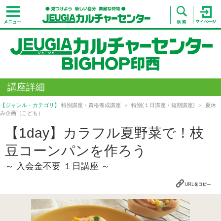
講座詳細
【ジャンル・カテゴリ】
特別講座・資格養成講座
特別(１日講座・短期講座)
夏休
み企画（こども）
【1day】カラフル夏野菜で！枝
豆コーンパンを作ろう
～ 入会金不要 １日講座 ～