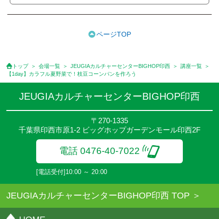
ます。［3ヵ月分前納制］
●受講料には特に明記した場合の他は、教材費・材料費・その他費
用は含まれておりません。
ページTOP
●資格認定講座の試験料・認定料などは別途要しますのでお問い合
せください。
●講座は、月4回(週1回),月3回,2回,1回,臨時講座いろいろあります
トップ
会場一覧
JEUGIAカルチャーセンターBIGHOP印西
講座一覧
のでご確認ください。
【1day】カラフル夏野菜で！枝豆コーンパンを作ろう
●参加人数が一定に満たない場合、体験や講座開講を中止または延
期することがあります。
JEUGIAカルチャーセンターBIGHOP印西
●その他、詳しい内容については、ご入会時にご説明をさせていた
だきます。
〒270-1335
千葉県印西市原1-2 ビッグホップガーデンモール印西2F
電話 0476-40-7022
[電話受付]10:00 ～ 20:00
JEUGIAカルチャーセンターBIGHOP印西 TOP