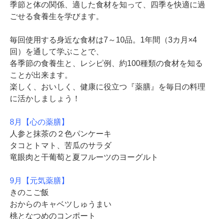
季節と体の関係、適した食材を知って、四季を快適に過
ごせる食養生を学びます。
毎回使用する身近な食材は7～10品。1年間（3カ月×4
回）を通して学ぶことで、
各季節の食養生と、レシピ例、約100種類の食材を知る
ことが出来ます。
楽しく、おいしく、健康に役立つ『薬膳』を毎日の料理
に活かしましょう！
8月【心の薬膳】
人参と抹茶の２色パンケーキ
タコとトマト、苦瓜のサラダ
竜眼肉と干葡萄と夏フルーツのヨーグルト
9月【元気薬膳】
きのこご飯
おからのキャベツしゅうまい
桃となつめのコンポート