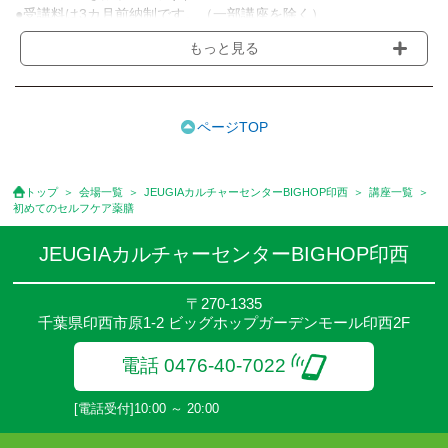
●受講料は3カ月前納制です。（一部講座を除く）
●受講料には運営費として１講座につき月額770円(税込)が含まれ
もっと見る
ております。また一部の講座では別途傷害保険料も含まれており
ます。［3ヵ月分前納制］
●受講料には特に明記した場合の他は、教材費・材料費・その他費
用は含まれておりません。
ページTOP
●資格認定講座の試験料・認定料などは別途要しますのでお問い合
せください。
●講座は、月4回(週1回),月3回,2回,1回,臨時講座いろいろあります
トップ
会場一覧
JEUGIAカルチャーセンターBIGHOP印西
講座一覧
のでご確認ください。
初めてのセルフケア薬膳
●参加人数が一定に満たない場合、体験や講座開講を中止または延
期することがあります。
JEUGIAカルチャーセンターBIGHOP印西
●その他、詳しい内容については、ご入会時にご説明をさせていた
だきます。
〒270-1335
千葉県印西市原1-2 ビッグホップガーデンモール印西2F
電話 0476-40-7022
[電話受付]10:00 ～ 20:00