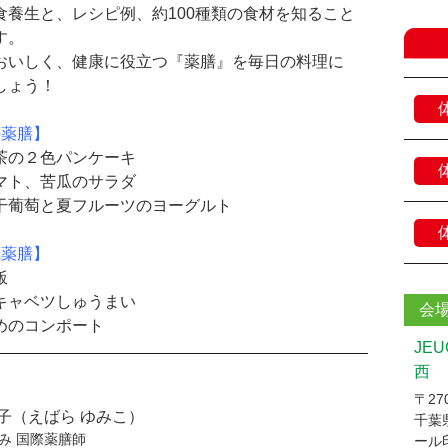
食養生と、レシピ例、約100種類の食材を知ること
す。
おいしく、健康に役立つ『薬膳』を毎日の料理に
しょう！
の薬膳】
茶の２色パンケーキ
マト、苦瓜のサラダ
干葡萄と夏フルーツのヨーグルト
気薬膳】
飯
キャベツしゅうまい
会
めのコンポート
JE
西
〒270
子（えばら ゆみこ）
千葉
み 国際薬膳師
ール