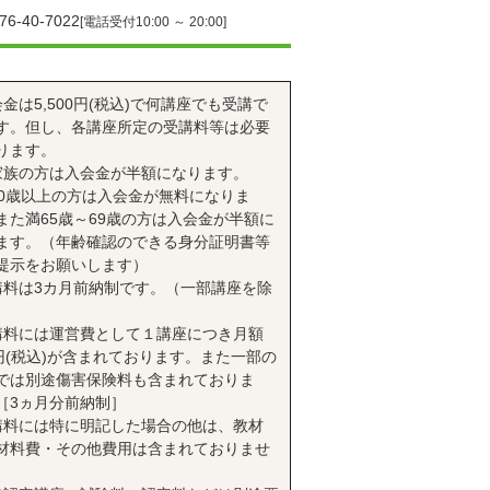
76-40-7022
[電話受付10:00 ～ 20:00]
会金は5,500円(税込)で何講座でも受講で
す。但し、各講座所定の受講料等は必要
ります。
家族の方は入会金が半額になります。
70歳以上の方は入会金が無料になりま
また満65歳～69歳の方は入会金が半額に
ます。（年齢確認のできる身分証明書等
提示をお願いします）
講料は3カ月前納制です。（一部講座を除
講料には運営費として１講座につき月額
0円(税込)が含まれております。また一部の
では別途傷害保険料も含まれておりま
［3ヵ月分前納制］
講料には特に明記した場合の他は、教材
材料費・その他費用は含まれておりませ