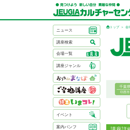
トップ
会
ニュース
講座検索
会場一覧
講座ジャンル
千葉
印西市
イベント
案内パンフ
講座詳