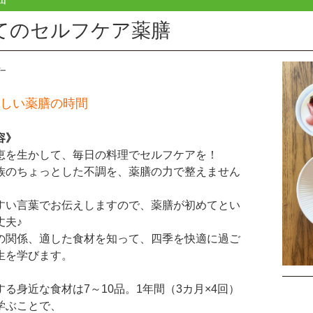
てのセルフケア薬膳
しい薬膳の時間
容》
恵を生かして、毎日の料理でセルフケアを！
族のちょっとした不調を、薬膳の力で整えません
すい言葉でお伝えしますので、薬膳が初めてとい
丈夫♪
の関係、適した食材を知って、四季を快適に過ご
生を学びます。
る身近な食材は7～10品。1年間（3カ月×4回）
学ぶことで、