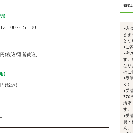
☎︎04
間】
13：00～15：00
●入
きま
とな
●ご
●満
0円(税込/運営費込)
す。
なり
のご
用】
●受
く）
0円(税込)
●受
77
講座
す。
上
●受
費・
ん。