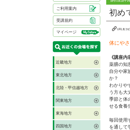
ご利用案内
初め
受講規約
マイページ
体にやさ
《講座内
近畿地方
薬膳の知
自分や家
東北地方
か？
わかりや
北陸・甲信越地方
う方も大
季節と体
関東地方
せる食養
東海地方
毎回使用す
四国地方
を通して