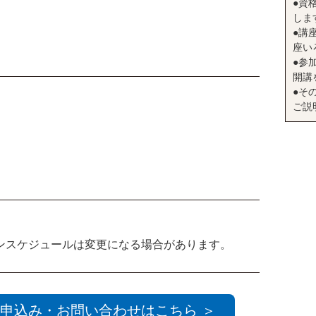
●資
しま
●講座
座い
～
●参
開講
●そ
ご説
ンスケジュールは変更になる場合があります。
申込み・お問い合わせはこちら ＞