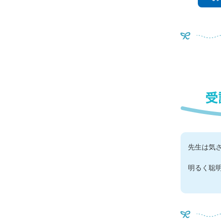
先生は気
明るく聡明