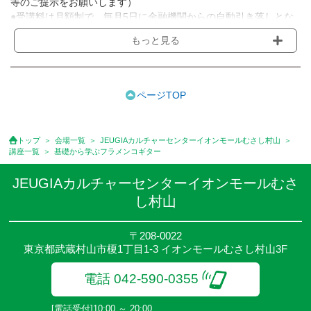
等のご提示をお願いします）
●受講料は月額制で、毎月5日に金融機関からの自動引き落しとな
ります。
もっと見る
※講座によってはお支払い方法が異なる場合がありますのでご確認
ください。
●受講料には運営費として１講座につき月額770円(税込)が含まれ
ております。また一部の講座では別途傷害保険料も含まれており
ページTOP
ます。
●受講料には特に明記した場合の他は、教材費・材料費・その他費
用は含まれておりません。
トップ
会場一覧
JEUGIAカルチャーセンターイオンモールむさし村山
●資格認定講座の試験料・認定料などは別途要しますのでお問い合
講座一覧
基礎から学ぶフラメンコギター
せください。
●講座は、月4回(週1回),月3回,2回,1回,臨時講座いろいろあります
JEUGIAカルチャーセンターイオンモールむさ
のでご確認ください。
し村山
●参加人数が一定に満たない場合、体験や講座開講を中止または延
期することがあります。
●その他、詳しい内容については、ご入会時にご説明をさせていた
〒208-0022
東京都武蔵村山市榎1丁目1-3 イオンモールむさし村山3F
だきます。
電話 042-590-0355
[電話受付]10:00 ～ 20:00