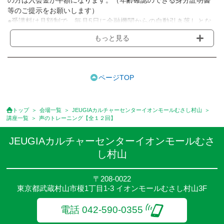
等のご提示をお願いします）
●受講料は月額制で、毎月5日に金融機関からの自動引き落しとな
ります。
もっと見る
※講座によってはお支払い方法が異なる場合がありますのでご確認
ください。
●受講料には運営費として１講座につき月額770円(税込)が含まれ
ております。また一部の講座では別途傷害保険料も含まれており
ページTOP
ます。
●受講料には特に明記した場合の他は、教材費・材料費・その他費
用は含まれておりません。
トップ
会場一覧
JEUGIAカルチャーセンターイオンモールむさし村山
●資格認定講座の試験料・認定料などは別途要しますのでお問い合
講座一覧
声のトレーニング【全１２回】
せください。
●講座は、月4回(週1回),月3回,2回,1回,臨時講座いろいろあります
JEUGIAカルチャーセンターイオンモールむさ
のでご確認ください。
し村山
●参加人数が一定に満たない場合、体験や講座開講を中止または延
期することがあります。
●その他、詳しい内容については、ご入会時にご説明をさせていた
〒208-0022
東京都武蔵村山市榎1丁目1-3 イオンモールむさし村山3F
だきます。
電話 042-590-0355