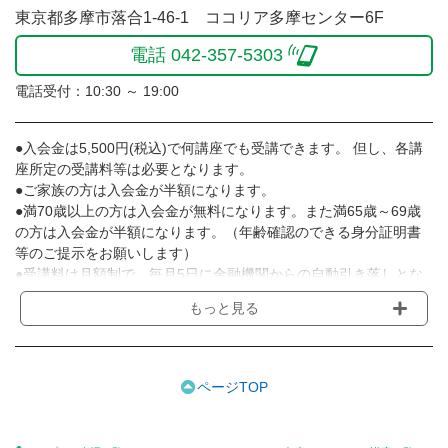
東京都多摩市落合1-46-1 ココリア多摩センター6F
電話 042-357-5303
電話受付：10:30 ～ 19:00
●入会金は5,500円(税込)で何講座でも受講できます。 但し、各講
座所定の受講料等は必要となります。
●ご家族の方は入会金が半額になります。
●満70歳以上の方は入会金が無料になります。また満65歳～69歳
の方は入会金が半額になります。（年齢確認のできる身分証明書
等のご提示をお願いします）
●受講料は月額制で、毎月5日に金融機関からの自動引き落しとな
ります。
もっと見る
※講座によってはお支払い方法が異なる場合がありますのでご確認
ください。
●受講料には運営費として１講座につき月額770円(税込)が含まれ
ております。また一部の講座では別途傷害保険料も含まれており
ページTOP
ます。
●受講料には特に明記した場合の他は、教材費・材料費・その他費
用は含まれておりません。