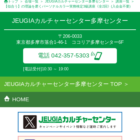
トップ
会場一覧
JEUGIAカルチャーセンター多摩センター
講座一覧
●資格認定講座の試験料・認定料などは別途要しますのでお問い合
【似合う】の理論を磨くパーソナルカラー実務検定3級講座《全2回》(入会金不要)
せください。
●講座は、月4回(週1回),月3回,2回,1回,臨時講座いろいろあります
JEUGIAカルチャーセンター多摩センター
のでご確認ください。
●参加人数が一定に満たない場合、体験や講座開講を中止または延
〒206-0033
期することがあります。
東京都多摩市落合1-46-1 ココリア多摩センター6F
●その他、詳しい内容については、ご入会時にご説明をさせていた
だきます。
電話 042-357-5303
[電話受付]10:30 ～ 19:00
JEUGIAカルチャーセンター多摩センター TOP
HOME