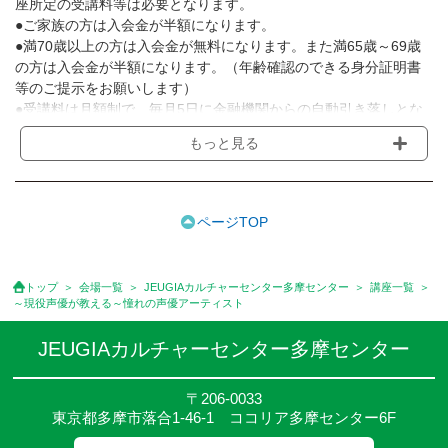
座所定の受講料等は必要となります。
●ご家族の方は入会金が半額になります。
●満70歳以上の方は入会金が無料になります。また満65歳～69歳
の方は入会金が半額になります。（年齢確認のできる身分証明書
等のご提示をお願いします）
●受講料は月額制で、毎月5日に金融機関からの自動引き落しとな
ります。
もっと見る
※講座によってはお支払い方法が異なる場合がありますのでご確認
ください。
●受講料には運営費として１講座につき月額770円(税込)が含まれ
ております。また一部の講座では別途傷害保険料も含まれており
ページTOP
ます。
●受講料には特に明記した場合の他は、教材費・材料費・その他費
用は含まれておりません。
トップ
会場一覧
JEUGIAカルチャーセンター多摩センター
講座一覧
●資格認定講座の試験料・認定料などは別途要しますのでお問い合
～現役声優が教える～憧れの声優アーティスト
せください。
●講座は、月4回(週1回),月3回,2回,1回,臨時講座いろいろあります
JEUGIAカルチャーセンター多摩センター
のでご確認ください。
●参加人数が一定に満たない場合、体験や講座開講を中止または延
〒206-0033
期することがあります。
東京都多摩市落合1-46-1 ココリア多摩センター6F
●その他、詳しい内容については、ご入会時にご説明をさせていた
だきます。