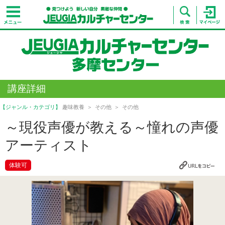
講座詳細
【ジャンル・カテゴリ】
趣味教養
その他
その他
～現役声優が教える～憧れの声優
アーティスト
体験可