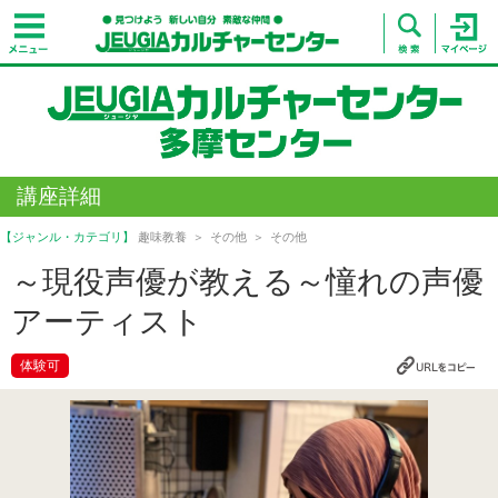
講座詳細
【ジャンル・カテゴリ】
趣味教養
その他
その他
～現役声優が教える～憧れの声優
アーティスト
体験可