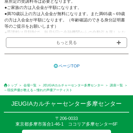
座所定の受講料等は必要となります。
●ご家族の方は入会金が半額になります。
●満70歳以上の方は入会金が無料になります。また満65歳～69歳
の方は入会金が半額になります。（年齢確認のできる身分証明書
等のご提示をお願いします）
●受講料は月額制で、毎月5日に金融機関からの自動引き落しとな
ります。
もっと見る
※講座によってはお支払い方法が異なる場合がありますのでご確認
ください。
●受講料には運営費として１講座につき月額770円(税込)が含まれ
ております。また一部の講座では別途傷害保険料も含まれており
ページTOP
ます。
●受講料には特に明記した場合の他は、教材費・材料費・その他費
用は含まれておりません。
トップ
会場一覧
JEUGIAカルチャーセンター多摩センター
講座一覧
●資格認定講座の試験料・認定料などは別途要しますのでお問い合
～現役声優が教える～憧れの声優アーティスト
せください。
●講座は、月4回(週1回),月3回,2回,1回,臨時講座いろいろあります
JEUGIAカルチャーセンター多摩センター
のでご確認ください。
●参加人数が一定に満たない場合、体験や講座開講を中止または延
〒206-0033
期することがあります。
東京都多摩市落合1-46-1 ココリア多摩センター6F
●その他、詳しい内容については、ご入会時にご説明をさせていた
だきます。