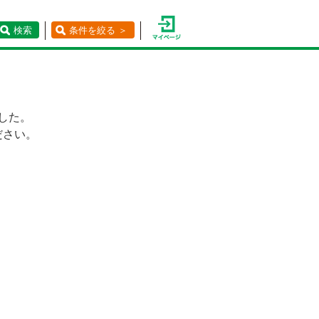
検索
条件を絞る ＞
した。
ださい。