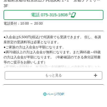
京都府京都市右京区山ノ内池尻町１-１ 京都ファミリー
3F
電話 075-315-1808
電話受付：10:00 ～ 20:00
●入会金は5,500円(税込)で何講座でも受講できます。 但し、各講
座所定の受講料等は必要となります。
●ご家族の方は入会金が半額になります。
●満70歳以上の方は入会金が無料になります。また満65歳～69歳
の方は入会金が半額になります。（年齢確認のできる身分証明書
等のご提示をお願いします）
●受講料は月額制で、毎月5日に金融機関からの自動引き落しとな
ります。
もっと見る
※講座によってはお支払い方法が異なる場合がありますのでご確認
ください。
●受講料には運営費として１講座につき月額770円(税込)が含まれ
ております。また一部の講座では別途傷害保険料も含まれており
ページTOP
ます。
●受講料には特に明記した場合の他は、教材費・材料費・その他費