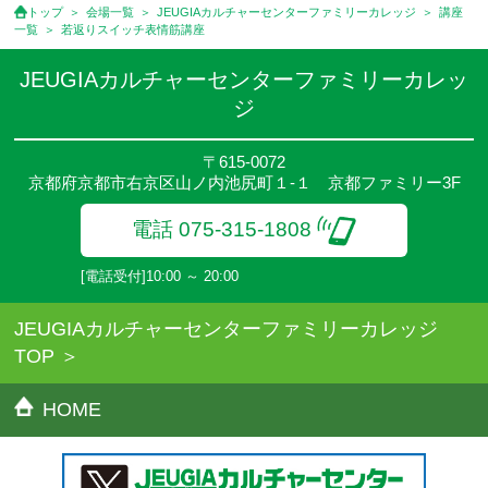
用は含まれておりません。
トップ
会場一覧
JEUGIAカルチャーセンターファミリーカレッジ
講座
●資格認定講座の試験料・認定料などは別途要しますのでお問い合
一覧
若返りスイッチ表情筋講座
せください。
●講座は、月4回(週1回),月3回,2回,1回,臨時講座いろいろあります
JEUGIAカルチャーセンターファミリーカレッ
のでご確認ください。
ジ
●参加人数が一定に満たない場合、体験や講座開講を中止または延
期することがあります。
●その他、詳しい内容については、ご入会時にご説明をさせていた
〒615-0072
京都府京都市右京区山ノ内池尻町１-１ 京都ファミリー3F
だきます。
電話 075-315-1808
[電話受付]10:00 ～ 20:00
JEUGIAカルチャーセンターファミリーカレッジ
TOP
HOME