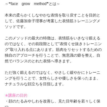
～❝face grow method❞とは～
本来の柔らかくしなやかな表情を取り戻すことを目的と
して、佐藤加奈子理事が考案した表情筋トレーニングメ
ソッドです。
このメソッドの最大の特徴は、表情筋をいきなり鍛える
のではなく、その前段階として″表情くせ抜きトレーニン
グ″取り入れる点にあります。筋肉をリセットするための
独自のアプローチを行うことで、無意識の癖を整え、自
然でバランスのとれた表情へ導きます。
ただ強く鍛えるのではなく、やさしく緩やかにトレーニ
ングを行うことで、女性らしさや優しさを保ったまま、
ナチュラルな顔立ちを目指します。
★講座の目的
・顔のたるみやしわを改善し、見た目年齢を若々しく保
つ