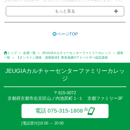
●受講料は月額制で、毎月5日に金融機関からの自動引き落しとな
ります。
もっと見る
※講座によってはお支払い方法が異なる場合がありますのでご確認
ください。
●受講料には運営費として１講座につき月額770円(税込)が含まれ
ております。また一部の講座では別途傷害保険料も含まれており
ページTOP
ます。
●受講料には特に明記した場合の他は、教材費・材料費・その他費
用は含まれておりません。
トップ
会場一覧
JEUGIAカルチャーセンターファミリーカレッジ
講座
●資格認定講座の試験料・認定料などは別途要しますのでお問い合
一覧
【オンライン講座・資格取得】東美薬膳®アドバイザー認定講座
せください。
●講座は、月4回(週1回),月3回,2回,1回,臨時講座いろいろあります
JEUGIAカルチャーセンターファミリーカレッ
のでご確認ください。
ジ
●参加人数が一定に満たない場合、体験や講座開講を中止または延
期することがあります。
●その他、詳しい内容については、ご入会時にご説明をさせていた
〒615-0072
京都府京都市右京区山ノ内池尻町１-１ 京都ファミリー3F
だきます。
電話 075-315-1808
[電話受付]10:00 ～ 20:00