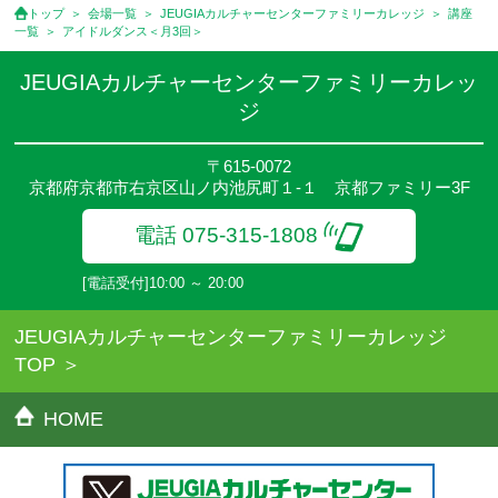
用は含まれておりません。
トップ
会場一覧
JEUGIAカルチャーセンターファミリーカレッジ
講座
●資格認定講座の試験料・認定料などは別途要しますのでお問い合
一覧
アイドルダンス＜月3回＞
せください。
●講座は、月4回(週1回),月3回,2回,1回,臨時講座いろいろあります
JEUGIAカルチャーセンターファミリーカレッ
のでご確認ください。
ジ
●参加人数が一定に満たない場合、体験や講座開講を中止または延
期することがあります。
●その他、詳しい内容については、ご入会時にご説明をさせていた
〒615-0072
京都府京都市右京区山ノ内池尻町１-１ 京都ファミリー3F
だきます。
電話 075-315-1808
[電話受付]10:00 ～ 20:00
JEUGIAカルチャーセンターファミリーカレッジ
TOP
HOME