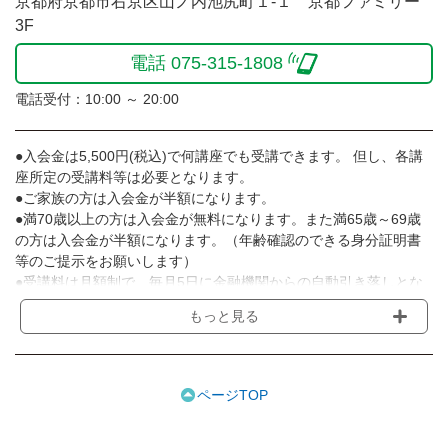
京都府京都市右京区山ノ内池尻町１-１ 京都ファミリー
3F
電話 075-315-1808
電話受付：10:00 ～ 20:00
●入会金は5,500円(税込)で何講座でも受講できます。 但し、各講
座所定の受講料等は必要となります。
●ご家族の方は入会金が半額になります。
●満70歳以上の方は入会金が無料になります。また満65歳～69歳
の方は入会金が半額になります。（年齢確認のできる身分証明書
等のご提示をお願いします）
●受講料は月額制で、毎月5日に金融機関からの自動引き落しとな
ります。
もっと見る
※講座によってはお支払い方法が異なる場合がありますのでご確認
ください。
●受講料には運営費として１講座につき月額770円(税込)が含まれ
ております。また一部の講座では別途傷害保険料も含まれており
ページTOP
ます。
●受講料には特に明記した場合の他は、教材費・材料費・その他費