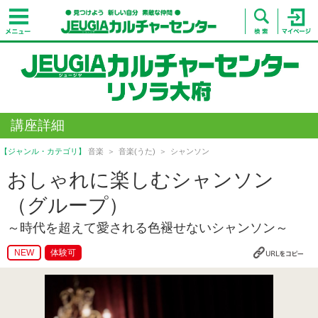
講座詳細
【ジャンル・カテゴリ】
音楽
音楽(うた)
シャンソン
おしゃれに楽しむシャンソン
（グループ）
～時代を超えて愛される色褪せないシャンソン～
NEW
体験可