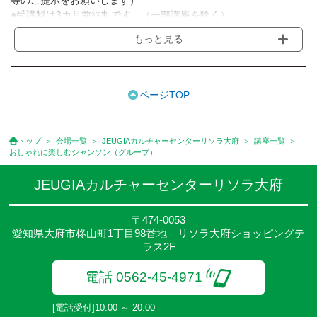
等のご提示をお願いします）
●受講料は3カ月前納制です。（一部講座を除く）
●受講料には運営費として１講座につき月額770円(税込)が含まれ
もっと見る
ております。また一部の講座では別途傷害保険料も含まれており
ます。［3ヵ月分前納制］
●受講料には特に明記した場合の他は、教材費・材料費・その他費
用は含まれておりません。
ページTOP
●資格認定講座の試験料・認定料などは別途要しますのでお問い合
せください。
●講座は、月4回(週1回),月3回,2回,1回,臨時講座いろいろあります
トップ
会場一覧
JEUGIAカルチャーセンターリソラ大府
講座一覧
のでご確認ください。
おしゃれに楽しむシャンソン（グループ）
●参加人数が一定に満たない場合、体験や講座開講を中止または延
期することがあります。
JEUGIAカルチャーセンターリソラ大府
●その他、詳しい内容については、ご入会時にご説明をさせていた
だきます。
〒474-0053
愛知県大府市柊山町1丁目98番地 リソラ大府ショッピングテ
ラス2F
電話 0562-45-4971
[電話受付]10:00 ～ 20:00