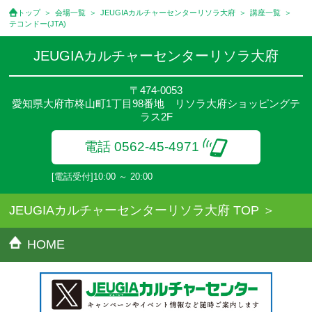
●講座は、月4回(週1回),月3回,2回,1回,臨時講座いろいろあります
トップ
会場一覧
JEUGIAカルチャーセンターリソラ大府
講座一覧
のでご確認ください。
テコンドー(JTA)
●参加人数が一定に満たない場合、体験や講座開講を中止または延
期することがあります。
JEUGIAカルチャーセンターリソラ大府
●その他、詳しい内容については、ご入会時にご説明をさせていた
だきます。
〒474-0053
愛知県大府市柊山町1丁目98番地 リソラ大府ショッピングテ
ラス2F
電話 0562-45-4971
[電話受付]10:00 ～ 20:00
JEUGIAカルチャーセンターリソラ大府 TOP
HOME