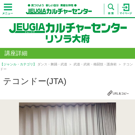
講座詳細
【ジャンル・カテゴリ】
ダンス・舞踊・武道
武道・武術・格闘技・護身術
テコン
ドー
テコンドー(JTA)