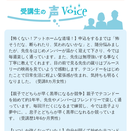
【怖くない！アットホームな道場！】申込をするまでは「怖
そうだな、断られたり、笑われないかな」と、随分悩みまし
たが、先生をはじめメンバーが温かく迎えて下さり、今では
毎週楽しく通っています。また、先生は無理強いする事なく
丁寧に教えてくれます。目の前で見る先生の蹴りはブルース
リーの映画を見ていようで感動します。テコンドーをはじめ
たことで日常生活に程よい緊張感が生まれ、気持ちも明るく
なりました。（受講8カ月女性）
【親子でどちらが早く黒帯になるか競争】親子でテコンドー
を始めて約1年半。先生やメンバーはフレンドリーで楽しく通
っています。毎回汗だくになるまで練習し、今では息子より
夢中に。。息子とどちらが早く黒帯になれるか競っていま
す。（受講歴1年6か月男性）
【いつしか強くなっていた！】自分が弱くて始めたテコンド