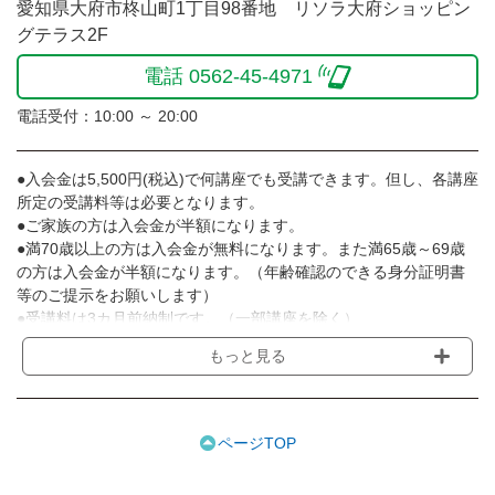
愛知県大府市柊山町1丁目98番地 リソラ大府ショッピン
グテラス2F
電話 0562-45-4971
電話受付：10:00 ～ 20:00
●入会金は5,500円(税込)で何講座でも受講できます。但し、各講座
所定の受講料等は必要となります。
●ご家族の方は入会金が半額になります。
●満70歳以上の方は入会金が無料になります。また満65歳～69歳
の方は入会金が半額になります。（年齢確認のできる身分証明書
等のご提示をお願いします）
●受講料は3カ月前納制です。（一部講座を除く）
●受講料には運営費として１講座につき月額770円(税込)が含まれ
もっと見る
ております。また一部の講座では別途傷害保険料も含まれており
ます。［3ヵ月分前納制］
●受講料には特に明記した場合の他は、教材費・材料費・その他費
用は含まれておりません。
ページTOP
●資格認定講座の試験料・認定料などは別途要しますのでお問い合
せください。