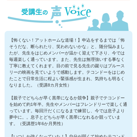
【怖くない！アットホームな道場！】申込をするまでは「怖
そうだな、断られたり、笑われないかな」と、随分悩みまし
たが、先生をはじめメンバーが温かく迎えて下さり、今では
毎週楽しく通っています。また、先生は無理強いする事なく
丁寧に教えてくれます。目の前で見る先生の蹴りはブルース
リーの映画を見ていようで感動します。テコンドーをはじめ
たことで日常生活に程よい緊張感が生まれ、気持ちも明るく
なりました。（受講8カ月女性）
【親子でどちらが早く黒帯になるか競争】親子でテコンドー
を始めて約1年半。先生やメンバーはフレンドリーで楽しく通
っています。毎回汗だくになるまで練習し、今では息子より
夢中に。。息子とどちらが早く黒帯になれるか競っていま
す。（受講歴1年6か月男性）
【いつしか強くなっていた！】自分が弱くて始めたテコンド