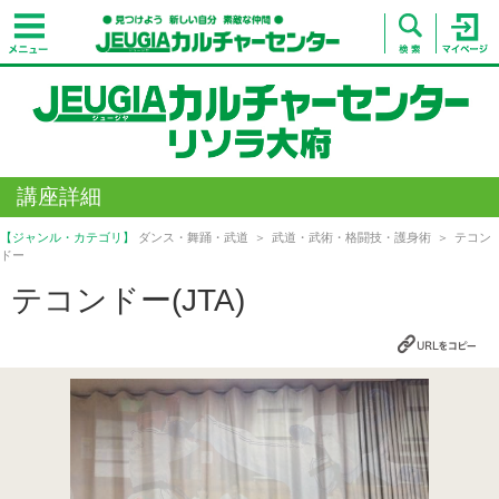
講座詳細
【ジャンル・カテゴリ】
ダンス・舞踊・武道
武道・武術・格闘技・護身術
テコン
ドー
テコンドー(JTA)