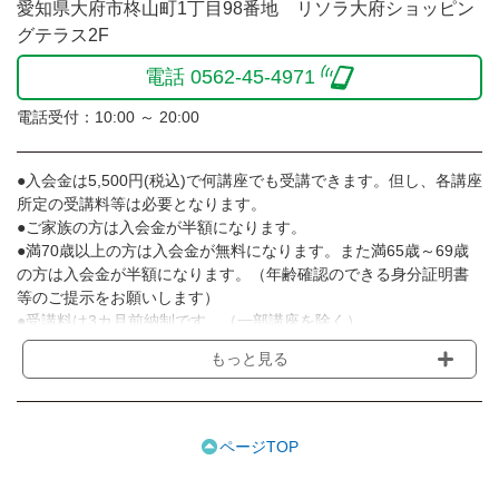
愛知県大府市柊山町1丁目98番地 リソラ大府ショッピン
グテラス2F
電話 0562-45-4971
電話受付：10:00 ～ 20:00
●入会金は5,500円(税込)で何講座でも受講できます。但し、各講座
所定の受講料等は必要となります。
●ご家族の方は入会金が半額になります。
●満70歳以上の方は入会金が無料になります。また満65歳～69歳
の方は入会金が半額になります。（年齢確認のできる身分証明書
等のご提示をお願いします）
●受講料は3カ月前納制です。（一部講座を除く）
●受講料には運営費として１講座につき月額770円(税込)が含まれ
もっと見る
ております。また一部の講座では別途傷害保険料も含まれており
ます。［3ヵ月分前納制］
●受講料には特に明記した場合の他は、教材費・材料費・その他費
用は含まれておりません。
ページTOP
●資格認定講座の試験料・認定料などは別途要しますのでお問い合
せください。