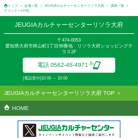
●講座は、月4回(週1回),月3回,2回,1回,臨時講座いろいろあります
トップ
会場一覧
JEUGIAカルチャーセンターリソラ大府
講座一覧
のでご確認ください。
テコンドー(JTA)
●参加人数が一定に満たない場合、体験や講座開講を中止または延
期することがあります。
JEUGIAカルチャーセンターリソラ大府
●その他、詳しい内容については、ご入会時にご説明をさせていた
だきます。
〒474-0053
愛知県大府市柊山町1丁目98番地 リソラ大府ショッピングテ
ラス2F
電話 0562-45-4971
[電話受付]10:00 ～ 20:00
JEUGIAカルチャーセンターリソラ大府 TOP
HOME