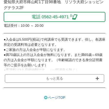
愛知県大府市柊山町1丁目98番地 リソラ大府ショッピン
グテラス2F
電話 0562-45-4971
電話受付：10:00 ～ 20:00
●入会金は5,500円(税込)で何講座でも受講できます。但し、各講座
所定の受講料等は必要となります。
●ご家族の方は入会金が半額になります。
●満70歳以上の方は入会金が無料になります。また満65歳～69歳
の方は入会金が半額になります。（年齢確認のできる身分証明書
等のご提示をお願いします）
●受講料は3カ月前納制です。（一部講座を除く）
●受講料には運営費として１講座につき月額770円(税込)が含まれ
もっと見る
ております。また一部の講座では別途傷害保険料も含まれており
ます。［3ヵ月分前納制］
●受講料には特に明記した場合の他は、教材費・材料費・その他費
用は含まれておりません。
ページTOP
●資格認定講座の試験料・認定料などは別途要しますのでお問い合
せください。