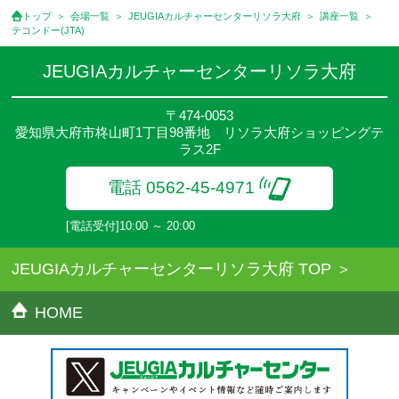
●講座は、月4回(週1回),月3回,2回,1回,臨時講座いろいろあります
トップ
会場一覧
JEUGIAカルチャーセンターリソラ大府
講座一覧
のでご確認ください。
テコンドー(JTA)
●参加人数が一定に満たない場合、体験や講座開講を中止または延
期することがあります。
JEUGIAカルチャーセンターリソラ大府
●その他、詳しい内容については、ご入会時にご説明をさせていた
だきます。
〒474-0053
愛知県大府市柊山町1丁目98番地 リソラ大府ショッピングテ
ラス2F
電話 0562-45-4971
[電話受付]10:00 ～ 20:00
JEUGIAカルチャーセンターリソラ大府 TOP
HOME