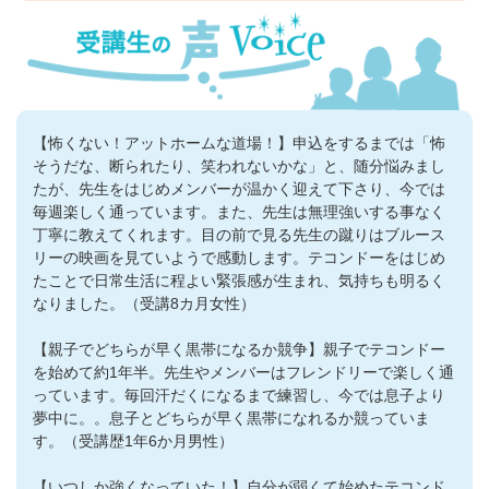
【怖くない！アットホームな道場！】申込をするまでは「怖
そうだな、断られたり、笑われないかな」と、随分悩みまし
たが、先生をはじめメンバーが温かく迎えて下さり、今では
毎週楽しく通っています。また、先生は無理強いする事なく
丁寧に教えてくれます。目の前で見る先生の蹴りはブルース
リーの映画を見ていようで感動します。テコンドーをはじめ
たことで日常生活に程よい緊張感が生まれ、気持ちも明るく
なりました。（受講8カ月女性）
【親子でどちらが早く黒帯になるか競争】親子でテコンドー
を始めて約1年半。先生やメンバーはフレンドリーで楽しく通
っています。毎回汗だくになるまで練習し、今では息子より
夢中に。。息子とどちらが早く黒帯になれるか競っていま
す。（受講歴1年6か月男性）
【いつしか強くなっていた！】自分が弱くて始めたテコンド