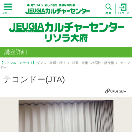
講座詳細
【ジャンル・カテゴリ】
ダンス・舞踊・武道
武道・武術・格闘技・護身術
テコン
ドー
テコンドー(JTA)