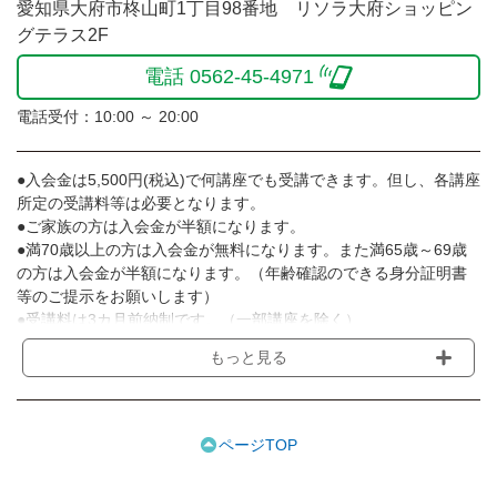
愛知県大府市柊山町1丁目98番地 リソラ大府ショッピン
グテラス2F
電話 0562-45-4971
電話受付：10:00 ～ 20:00
●入会金は5,500円(税込)で何講座でも受講できます。但し、各講座
所定の受講料等は必要となります。
●ご家族の方は入会金が半額になります。
●満70歳以上の方は入会金が無料になります。また満65歳～69歳
の方は入会金が半額になります。（年齢確認のできる身分証明書
等のご提示をお願いします）
●受講料は3カ月前納制です。（一部講座を除く）
●受講料には運営費として１講座につき月額770円(税込)が含まれ
もっと見る
ております。また一部の講座では別途傷害保険料も含まれており
ます。［3ヵ月分前納制］
●受講料には特に明記した場合の他は、教材費・材料費・その他費
用は含まれておりません。
ページTOP
●資格認定講座の試験料・認定料などは別途要しますのでお問い合
せください。