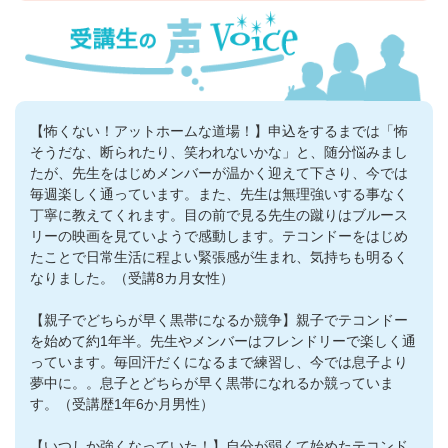
【怖くない！アットホームな道場！】申込をするまでは「怖
そうだな、断られたり、笑われないかな」と、随分悩みまし
たが、先生をはじめメンバーが温かく迎えて下さり、今では
毎週楽しく通っています。また、先生は無理強いする事なく
丁寧に教えてくれます。目の前で見る先生の蹴りはブルース
リーの映画を見ていようで感動します。テコンドーをはじめ
たことで日常生活に程よい緊張感が生まれ、気持ちも明るく
なりました。（受講8カ月女性）
【親子でどちらが早く黒帯になるか競争】親子でテコンドー
を始めて約1年半。先生やメンバーはフレンドリーで楽しく通
っています。毎回汗だくになるまで練習し、今では息子より
夢中に。。息子とどちらが早く黒帯になれるか競っていま
す。（受講歴1年6か月男性）
【いつしか強くなっていた！】自分が弱くて始めたテコンド