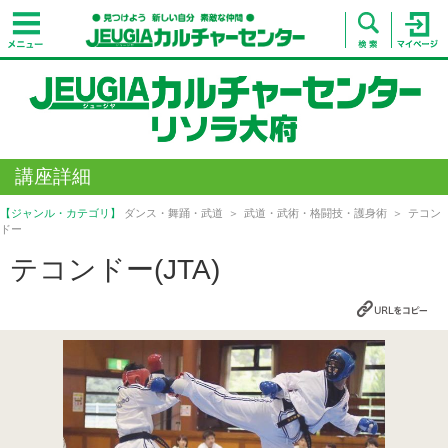
講座詳細
【ジャンル・カテゴリ】
ダンス・舞踊・武道
武道・武術・格闘技・護身術
テコン
ドー
テコンドー(JTA)