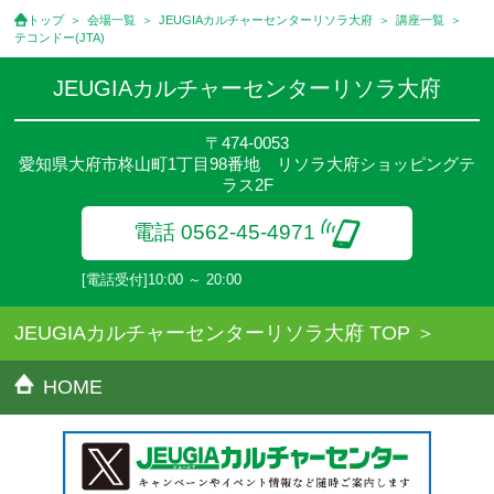
●講座は、月4回(週1回),月3回,2回,1回,臨時講座いろいろあります
トップ
会場一覧
JEUGIAカルチャーセンターリソラ大府
講座一覧
のでご確認ください。
テコンドー(JTA)
●参加人数が一定に満たない場合、体験や講座開講を中止または延
期することがあります。
JEUGIAカルチャーセンターリソラ大府
●その他、詳しい内容については、ご入会時にご説明をさせていた
だきます。
〒474-0053
愛知県大府市柊山町1丁目98番地 リソラ大府ショッピングテ
ラス2F
電話 0562-45-4971
[電話受付]10:00 ～ 20:00
JEUGIAカルチャーセンターリソラ大府 TOP
HOME