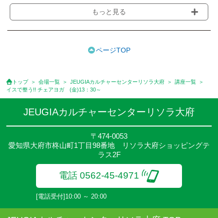
●受講料には運営費として１講座につき月額770円(税込)が含まれ
もっと見る
ております。また一部の講座では別途傷害保険料も含まれており
ます。［3ヵ月分前納制］
●受講料には特に明記した場合の他は、教材費・材料費・その他費
用は含まれておりません。
ページTOP
●資格認定講座の試験料・認定料などは別途要しますのでお問い合
せください。
●講座は、月4回(週1回),月3回,2回,1回,臨時講座いろいろあります
トップ
会場一覧
JEUGIAカルチャーセンターリソラ大府
講座一覧
のでご確認ください。
イスで整う!! チェアヨガ (金)13：30～
●参加人数が一定に満たない場合、体験や講座開講を中止または延
期することがあります。
JEUGIAカルチャーセンターリソラ大府
●その他、詳しい内容については、ご入会時にご説明をさせていた
だきます。
〒474-0053
愛知県大府市柊山町1丁目98番地 リソラ大府ショッピングテ
ラス2F
電話 0562-45-4971
[電話受付]10:00 ～ 20:00