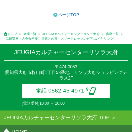
●受講料には特に明記した場合の他は、教材費・材料費・その他費
用は含まれておりません。
ページTOP
●資格認定講座の試験料・認定料などは別途要しますのでお問い合
せください。
●講座は、月4回(週1回),月3回,2回,1回,臨時講座いろいろあります
トップ
会場一覧
JEUGIAカルチャーセンターリソラ大府
講座一覧
のでご確認ください。
【1日講座・入会金不要】雪解けの雫～スノードロップのピアス/イヤリング～
●参加人数が一定に満たない場合、体験や講座開講を中止または延
期することがあります。
JEUGIAカルチャーセンターリソラ大府
●その他、詳しい内容については、ご入会時にご説明をさせていた
だきます。
〒474-0053
愛知県大府市柊山町1丁目98番地 リソラ大府ショッピングテ
ラス2F
電話 0562-45-4971
[電話受付]10:00 ～ 20:00
JEUGIAカルチャーセンターリソラ大府 TOP
HOME