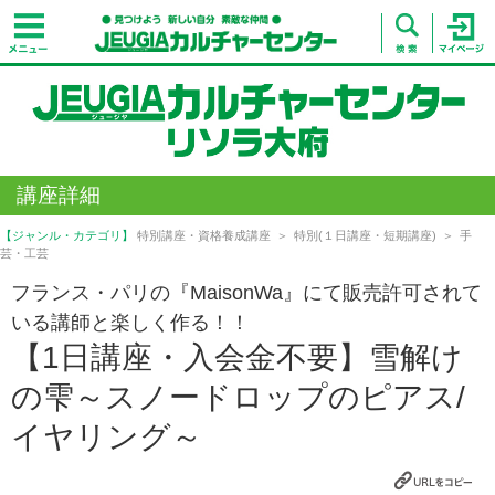
講座詳細
【ジャンル・カテゴリ】
特別講座・資格養成講座
特別(１日講座・短期講座)
手
芸・工芸
フランス・パリの『MaisonWa』にて販売許可されて
いる講師と楽しく作る！！
【1日講座・入会金不要】雪解け
の雫～スノードロップのピアス/
イヤリング～