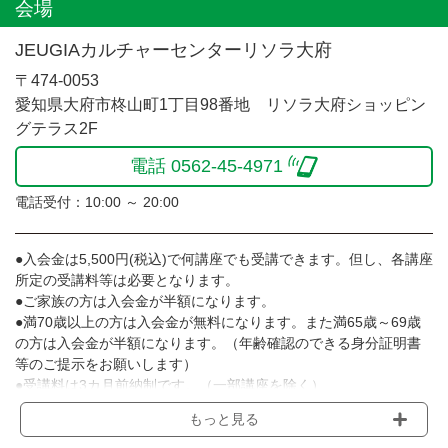
会場
JEUGIAカルチャーセンターリソラ大府
〒474-0053
愛知県大府市柊山町1丁目98番地 リソラ大府ショッピン
グテラス2F
電話 0562-45-4971
電話受付：10:00 ～ 20:00
●入会金は5,500円(税込)で何講座でも受講できます。但し、各講座
所定の受講料等は必要となります。
●ご家族の方は入会金が半額になります。
●満70歳以上の方は入会金が無料になります。また満65歳～69歳
の方は入会金が半額になります。（年齢確認のできる身分証明書
等のご提示をお願いします）
●受講料は3カ月前納制です。（一部講座を除く）
●受講料には運営費として１講座につき月額770円(税込)が含まれ
もっと見る
ております。また一部の講座では別途傷害保険料も含まれており
ます。［3ヵ月分前納制］