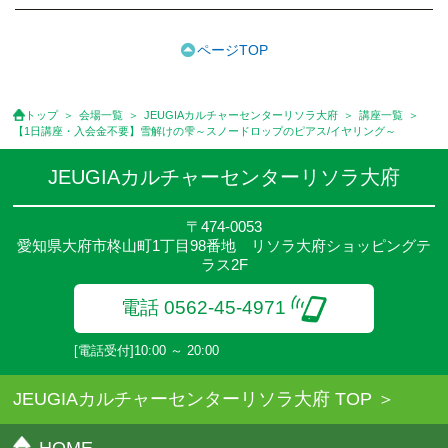
●受講料には特に明記した場合の他は、教材費・材料費・その他費
用は含まれておりません。
ページTOP
●資格認定講座の試験料・認定料などは別途要しますのでお問い合
せください。
●講座は、月4回(週1回),月3回,2回,1回,臨時講座いろいろあります
トップ
会場一覧
JEUGIAカルチャーセンターリソラ大府
講座一覧
のでご確認ください。
【1日講座・入会金不要】雪解けの雫～スノードロップのピアス/イヤリング～
●参加人数が一定に満たない場合、体験や講座開講を中止または延
期することがあります。
JEUGIAカルチャーセンターリソラ大府
●その他、詳しい内容については、ご入会時にご説明をさせていた
だきます。
〒474-0053
愛知県大府市柊山町1丁目98番地 リソラ大府ショッピングテ
ラス2F
電話 0562-45-4971
[電話受付]10:00 ～ 20:00
JEUGIAカルチャーセンターリソラ大府 TOP
HOME