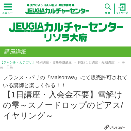
講座詳細
【ジャンル・カテゴリ】
特別講座・資格養成講座
特別(１日講座・短期講座)
手
芸・工芸
フランス・パリの『MaisonWa』にて販売許可されて
いる講師と楽しく作る！！
【1日講座・入会金不要】雪解け
の雫～スノードロップのピアス/
イヤリング～