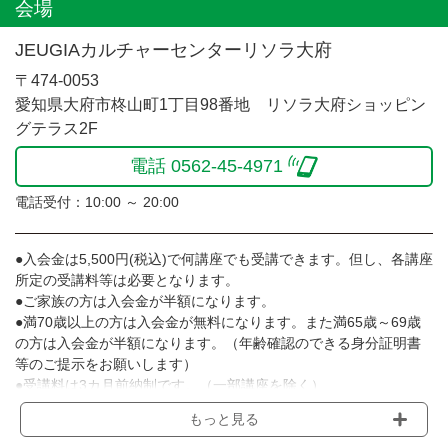
会場
JEUGIAカルチャーセンターリソラ大府
〒474-0053
愛知県大府市柊山町1丁目98番地 リソラ大府ショッピン
グテラス2F
電話 0562-45-4971
電話受付：10:00 ～ 20:00
●入会金は5,500円(税込)で何講座でも受講できます。但し、各講座
所定の受講料等は必要となります。
●ご家族の方は入会金が半額になります。
●満70歳以上の方は入会金が無料になります。また満65歳～69歳
の方は入会金が半額になります。（年齢確認のできる身分証明書
等のご提示をお願いします）
●受講料は3カ月前納制です。（一部講座を除く）
●受講料には運営費として１講座につき月額770円(税込)が含まれ
もっと見る
ております。また一部の講座では別途傷害保険料も含まれており
ます。［3ヵ月分前納制］