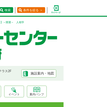
検索
条件を絞る ＞
座】～開運～ 人相学
テラス2F
施設案内・地図
イベント
案内パンフ