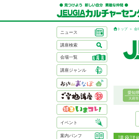
トップ
会
ニュース
講座検索
会場一覧
講座ジャンル
愛知
大府市
イベント
案内パンフ
講座詳