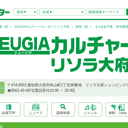
場一覧
JEUGIAカルチャーセンターリソラ大府
講座一覧
【入会金不要 特別講
〒474-0053 愛知県大府市柊山町1丁目98番地 リソラ大府ショッピング
県
☎︎0562-45-4971[電話受付10:00 ～ 20:00]
会場TOP
ニュース
講座検索
ジャンル
体験・1day
細