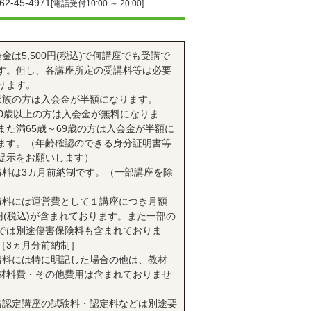
62-45-4971
[電話受付10:00 ～ 20:00]
会金は5,500円(税込)で何講座でも受講で
す。但し、各講座所定の受講料等は必要
ります。
家族の方は入会金が半額になります。
70歳以上の方は入会金が無料になりま
また満65歳～69歳の方は入会金が半額に
ます。（年齢確認のできる身分証明書等
提示をお願いします）
講料は3カ月前納制です。（一部講座を除
講料には運営費として１講座につき月額
0円(税込)が含まれております。また一部の
では別途傷害保険料も含まれておりま
［3ヵ月分前納制］
講料には特に明記した場合の他は、教材
材料費・その他費用は含まれておりませ
格認定講座の試験料・認定料などは別途要