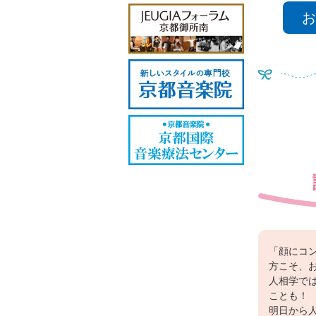
お
「顔にコ
方こそ、
人相学で
ことも！
明日から