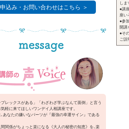
しま
申込み・お問い合わせはこちら ＞
●講座
座い
●参
開講
●そ
ご説
ンプレックスがある」「わざわざ学ぶなんて面倒」と言う
お気軽に来てほしいワンデイ人相講座です。
は､あなたの嫌いなパーツが『最強の幸運サイン』である
人間関係がちょっと楽になる《大人の秘密の知恵》を､楽