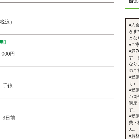
☎︎05
（税込）
●入
きま
とな
用】
●ご
●満
000円
す。
なり
のご
●受
く）
、手鏡
●受
77
講座
す。
●受
 3日前
費・
ん。
●資