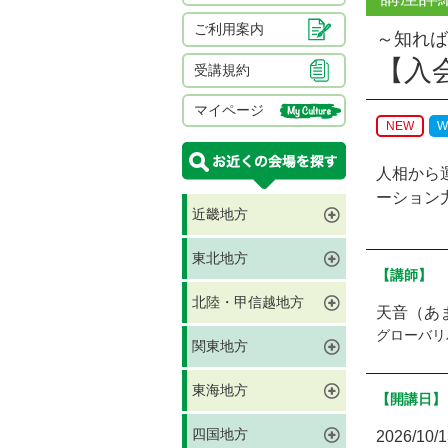
ご利用案内
～知れば
【入
受講規約
マイページ
NEW
W
人相から
ーション
近畿地方
東北地方
【講師】
北陸・甲信越地方
天音（あ
グローバリ
関東地方
東海地方
【開講日】
四国地方
2026/10