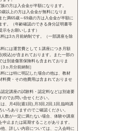
家族の方は入会金が半額になります。
70歳以上の方は入会金が無料になりま
また満65歳～69歳の方は入会金が半額に
ます。（年齢確認のできる身分証明書等
提示をお願いします）
講料は3カ月前納制です。（一部講座を除
講料には運営費として１講座につき月額
0円(税込)が含まれております。また一部の
では別途傷害保険料も含まれておりま
［3ヵ月分前納制］
講料には特に明記した場合の他は、教材
材料費・その他費用は含まれておりませ
格認定講座の試験料・認定料などは別途要
すのでお問い合せください。
は、月4回(週1回),月3回,2回,1回,臨時講
ろいろありますのでご確認ください。
加人数が一定に満たない場合、体験や講座
を中止または延期することがあります。
の他、詳しい内容については、ご入会時に