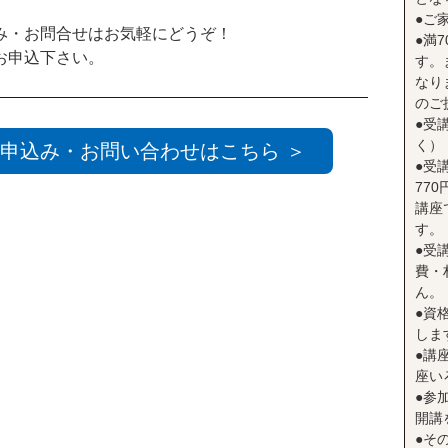
●ご
み・お問合せはお気軽にどうぞ！
●満
お申込下さい。
す。
なり
のご
●受
く）
申込み・お問い合わせはこちら ＞
●受
77
講座
す。
●受
費・
ん。
●資
しま
●講座
座い
●参
開講
●そ