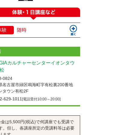
体験
随時
場
UGIAカルチャーセンターイオンタウ
松
-0824
県名古屋市緑区鳴海町字有松裏200番地
ンタウン有松2F
2-629-1011
[電話受付10:00～20:00]
会金は5,500円(税込)で何講座でも受講で
す。但し、各講座所定の受講料等は必要
ります。