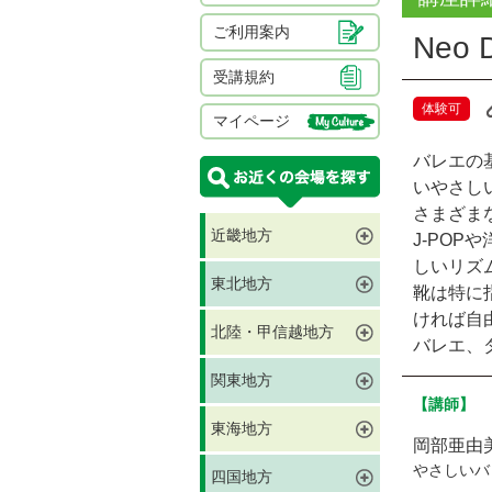
ご利用案内
Neo 
受講規約
体験可
マイページ
バレエの
いやさし
さまざま
近畿地方
J-PO
しいリズ
東北地方
靴は特に
ければ自
北陸・甲信越地方
バレエ、
関東地方
【講師】
東海地方
岡部亜由
やさしいバ
四国地方