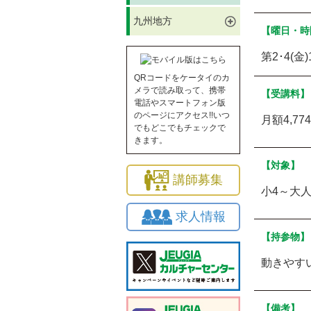
九州地方
【曜日・時
第2･4(金)
QRコードをケータイのカ
メラで読み取って、携帯
【受講料】
電話やスマートフォン版
のページにアクセス!!いつ
月額4,77
でもどこでもチェックで
きます。
【対象】
講師募集
小4～大
求人情報
【持参物】
動きやす
【備考】