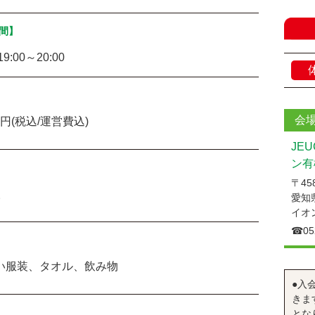
間】
19:00～20:00
会
4円(税込/運営費込)
JE
ン有
〒458
人
愛知
イオ
☎︎05
い服装、タオル、飲み物
●入
きま
とな