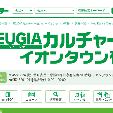
場一覧
JEUGIAカルチャーセンターイオンタウン有松
講座一覧
Neo Dance Class
〒458-0824 愛知県名古屋市緑区鳴海町字有松裏200番地 イオンタウン
県
☎︎052-629-1011[電話受付10:00～20:00]
緑区
会場TOP
ニュース
講座検索
ジャンル
体験・1day
細