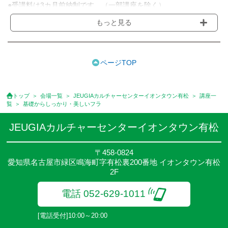
●受講料は3カ月前納制です。（一部講座を除く）
●受講料には運営費として１講座につき月額770円(税込)が含まれ
もっと見る
ております。また一部の講座では別途傷害保険料も含まれており
ます。［3ヵ月分前納制］
●受講料には特に明記した場合の他は、教材費・材料費・その他費
用は含まれておりません。
ページTOP
●資格認定講座の試験料・認定料などは別途要しますのでお問い合
せください。
●講座は、月4回(週1回),月3回,2回,1回,臨時講座いろいろあります
トップ
会場一覧
JEUGIAカルチャーセンターイオンタウン有松
講座一
のでご確認ください。
覧
基礎からしっかり・美しいフラ
●参加人数が一定に満たない場合、体験や講座開講を中止または延
期することがあります。
JEUGIAカルチャーセンターイオンタウン有松
●その他、詳しい内容については、ご入会時にご説明をさせていた
だきます。
〒458-0824
愛知県名古屋市緑区鳴海町字有松裏200番地 イオンタウン有松
2F
電話 052-629-1011
[電話受付]10:00～20:00