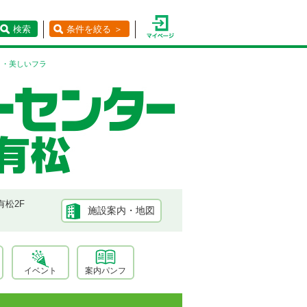
検索
条件を絞る ＞
り・美しいフラ
有松2F
施設案内・地図
イベント
案内パンフ