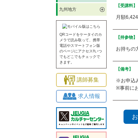
【受講料】
九州地方
月額6,42
QRコードをケータイのカ
【持参物】
メラで読み取って、携帯
電話やスマートフォン版
お持ちの
のページにアクセス!!いつ
でもどこでもチェックで
きます。
【備考】
講師募集
※お申込
※事前に
求人情報
お