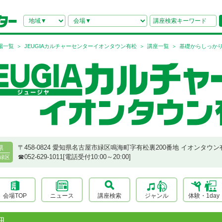
場一覧
JEUGIAカルチャーセンターイオンタウン有松
講座一覧
基礎からしっか
〒458-0824 愛知県名古屋市緑区鳴海町字有松裏200番地 イオンタウン
県
☎︎052-629-1011[電話受付10:00～20:00]
緑区
会場TOP
ニュース
講座検索
ジャンル
体験・1day
細