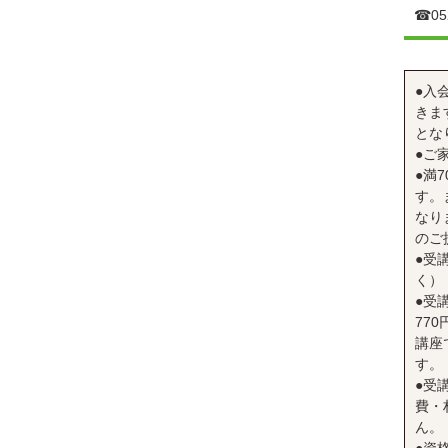
☎︎05
●入
きま
とな
●ご
●満
す。
なり
のご
●受
く）
●受
77
講座
す。
●受
費・
ん。