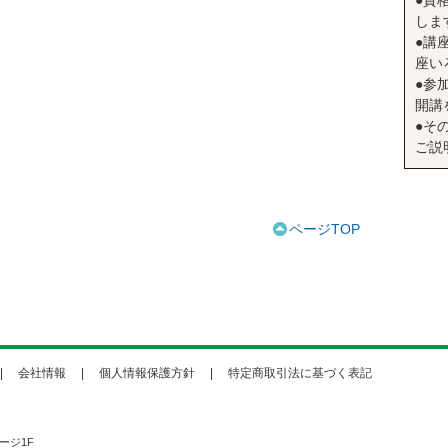
●資
しま
●講座
座い
●参
開講
●そ
ご説
ページTOP
会社情報
個人情報保護方針
特定商取引法に基づく表記
ージ1F