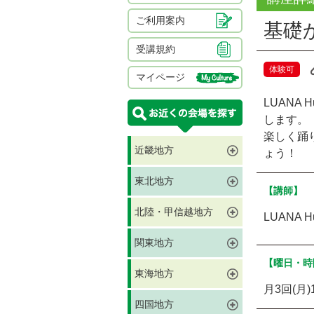
ご利用案内
基礎
受講規約
体験可
マイページ
LUANA
します。
楽しく踊
近畿地方
ょう！
東北地方
【講師】
北陸・甲信越地方
LUANA 
関東地方
【曜日・時
東海地方
月3回(月)1
四国地方