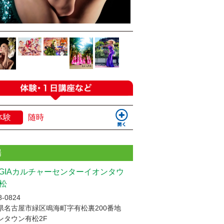
体験
随時
場
UGIAカルチャーセンターイオンタウ
松
-0824
県名古屋市緑区鳴海町字有松裏200番地
ンタウン有松2F