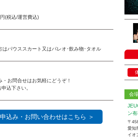
4円(税込/運営費込)
方はパウススカート又はパレオ･飲み物･タオル
み・お問合せはお気軽にどうぞ！
お申込下さい。
会
JE
ン有
申込み・お問い合わせはこちら ＞
〒458
愛知
イオ