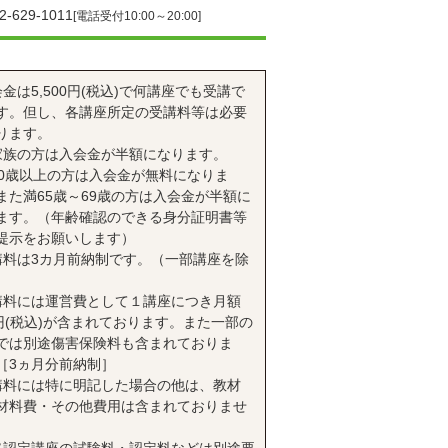
2-629-1011
[電話受付10:00～20:00]
会金は5,500円(税込)で何講座でも受講で
す。但し、各講座所定の受講料等は必要
ります。
家族の方は入会金が半額になります。
70歳以上の方は入会金が無料になりま
また満65歳～69歳の方は入会金が半額に
ます。（年齢確認のできる身分証明書等
提示をお願いします）
講料は3カ月前納制です。（一部講座を除
講料には運営費として１講座につき月額
0円(税込)が含まれております。また一部の
では別途傷害保険料も含まれておりま
［3ヵ月分前納制］
講料には特に明記した場合の他は、教材
材料費・その他費用は含まれておりませ