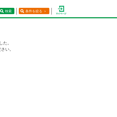
検索
条件を絞る ＞
した。
ださい。