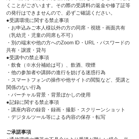
くことがございます。その際の受講料の返金や修了証等
の発行はできませんので、必ずご確認ください。
●受講環境に関する禁止事項
・お申込みご本人様以外の方の同席・視聴・画面共有
（乳幼児・児童の同席も不可）
・別の端末や他の方へのZoom ID・URL・パスワードの
共有・譲渡・貸与
●受講中の禁止事項
・飲食（※水分補給は可）、飲酒、喫煙
・他の参加者や講師の進行を妨げる迷惑行為
・スマートフォンの操作や他サイトの閲覧など、受講と
関係のない行為
・バーチャル背景・背景ぼかしの使用
●記録に関する禁止事項
・講座内容の録音・録画・撮影・スクリーンショット
・デジタルツール等による内容の保存・転写
ご承諾事項