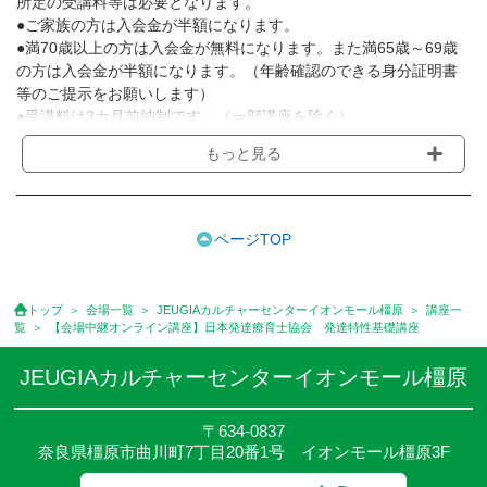
所定の受講料等は必要となります。
●ご家族の方は入会金が半額になります。
●満70歳以上の方は入会金が無料になります。また満65歳～69歳
の方は入会金が半額になります。（年齢確認のできる身分証明書
等のご提示をお願いします）
●受講料は3カ月前納制です。（一部講座を除く）
●受講料には運営費として１講座につき月額770円(税込)が含まれ
もっと見る
ております。また一部の講座では別途傷害保険料も含まれており
ます。［3ヵ月分前納制］
●受講料には特に明記した場合の他は、教材費・材料費・その他費
用は含まれておりません。
ページTOP
●資格認定講座の試験料・認定料などは別途要しますのでお問い合
せください。
●講座は、月4回(週1回),月3回,2回,1回,臨時講座いろいろあります
トップ
会場一覧
JEUGIAカルチャーセンターイオンモール橿原
講座一
のでご確認ください。
覧
【会場中継オンライン講座】日本発達療育士協会 発達特性基礎講座
●参加人数が一定に満たない場合、体験や講座開講を中止または延
期することがあります。
JEUGIAカルチャーセンターイオンモール橿原
●その他、詳しい内容については、ご入会時にご説明をさせていた
だきます。
〒634-0837
奈良県橿原市曲川町7丁目20番1号 イオンモール橿原3F