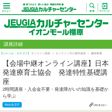
講座詳細
【ジャンル・カテゴリ】
オンライン講座
オンライン可の通常講座
趣味教養
【会場中継オンライン講座】日本
発達療育士協会 発達特性基礎講
座
2時間講座・入会金不要・発達障がいの知識を基礎か
ら学ぶ
Web決済可