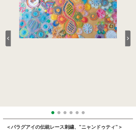
＜パラグアイの伝統レース刺繍、”ニャンドゥティ”＞