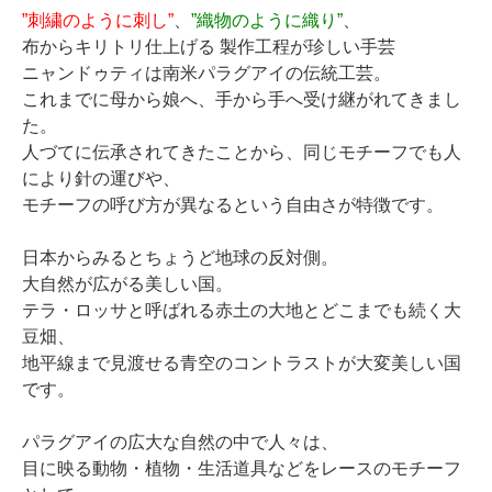
”刺繍のように刺し”
、
”織物のように織り”
、
布からキリトリ仕上げる 製作工程が珍しい手芸
ニャンドゥティは南米パラグアイの伝統工芸。
これまでに母から娘へ、手から手へ受け継がれてきまし
た。
人づてに伝承されてきたことから、同じモチーフでも人
により針の運びや、
モチーフの呼び方が異なるという自由さが特徴です。
日本からみるとちょうど地球の反対側。
大自然が広がる美しい国。
テラ・ロッサと呼ばれる赤土の大地とどこまでも続く大
豆畑、
地平線まで見渡せる青空のコントラストが大変美しい国
です。
パラグアイの広大な自然の中で人々は、
目に映る動物・植物・生活道具などをレースのモチーフ