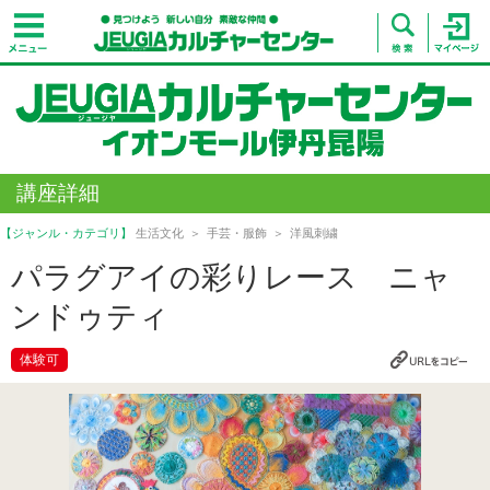
講座詳細
【ジャンル・カテゴリ】
生活文化
手芸・服飾
洋風刺繍
パラグアイの彩りレース ニャ
ンドゥティ
体験可