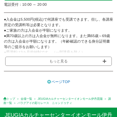
電話受付：10:00 ～ 20:00
●入会金は5,500円(税込)で何講座でも受講できます。但し、各講座
所定の受講料等は必要となります。
●ご家族の方は入会金が半額になります。
●満70歳以上の方は入会金が無料になります。また満65歳～69歳
の方は入会金が半額になります。（年齢確認のできる身分証明書
等のご提示をお願いします）
●受講料は3カ月前納制です。（一部講座を除く）
●受講料には運営費として１講座につき月額770円(税込)が含まれ
もっと見る
ております。また一部の講座では別途傷害保険料も含まれており
ます。［3ヵ月分前納制］
●受講料には特に明記した場合の他は、教材費・材料費・その他費
用は含まれておりません。
ページTOP
●資格認定講座の試験料・認定料などは別途要しますのでお問い合
せください。
●講座は、月4回(週1回),月3回,2回,1回,臨時講座いろいろあります
トップ
会場一覧
JEUGIAカルチャーセンターイオンモール伊丹昆陽
講
のでご確認ください。
座一覧
パラグアイの彩りレース ニャンドゥティ
●参加人数が一定に満たない場合、体験や講座開講を中止または延
期することがあります。
JEUGIAカルチャーセンターイオンモール伊丹