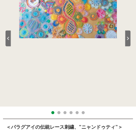
＜パラグアイの伝統レース刺繍、”ニャンドゥティ”＞