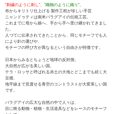
”刺繍のように刺し”
、
”織物のように織り”
、
布からキリトリ仕上げる 製作工程が珍しい手芸
ニャンドゥティは南米パラグアイの伝統工芸。
これまでに母から娘へ、手から手へ受け継がれてきまし
た。
人づてに伝承されてきたことから、同じモチーフでも人
により針の運びや、
モチーフの呼び方が異なるという自由さが特徴です。
日本からみるとちょうど地球の反対側。
大自然が広がる美しい国。
テラ・ロッサと呼ばれる赤土の大地とどこまでも続く大
豆畑、
地平線まで見渡せる青空のコントラストが大変美しい国
です。
パラグアイの広大な自然の中で人々は、
目に映る動物・植物・生活道具などをレースのモチーフ