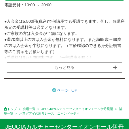
電話受付：10:00 ～ 20:00
●入会金は5,500円(税込)で何講座でも受講できます。但し、各講座
所定の受講料等は必要となります。
●ご家族の方は入会金が半額になります。
●満70歳以上の方は入会金が無料になります。また満65歳～69歳
の方は入会金が半額になります。（年齢確認のできる身分証明書
等のご提示をお願いします）
●受講料は3カ月前納制です。（一部講座を除く）
●受講料には運営費として１講座につき月額770円(税込)が含まれ
もっと見る
ております。また一部の講座では別途傷害保険料も含まれており
ます。［3ヵ月分前納制］
●受講料には特に明記した場合の他は、教材費・材料費・その他費
用は含まれておりません。
ページTOP
●資格認定講座の試験料・認定料などは別途要しますのでお問い合
せください。
●講座は、月4回(週1回),月3回,2回,1回,臨時講座いろいろあります
トップ
会場一覧
JEUGIAカルチャーセンターイオンモール伊丹昆陽
講
のでご確認ください。
座一覧
パラグアイの彩りレース ニャンドゥティ
●参加人数が一定に満たない場合、体験や講座開講を中止または延
期することがあります。
JEUGIAカルチャーセンターイオンモール伊丹