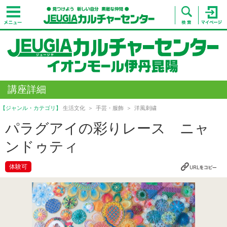
講座詳細
【ジャンル・カテゴリ】
生活文化
手芸・服飾
洋風刺繍
パラグアイの彩りレース ニャ
ンドゥティ
体験可