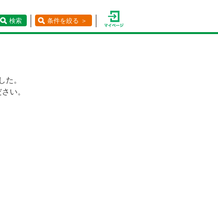
検索
条件を絞る ＞
した。
ださい。