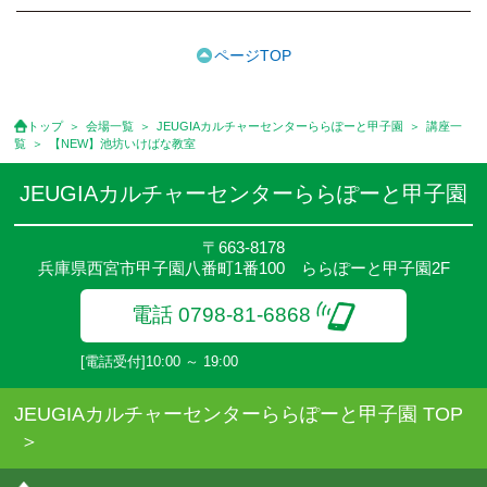
ます。［3ヵ月分前納制］
●受講料には特に明記した場合の他は、教材費・材料費・その他費
用は含まれておりません。
ページTOP
●資格認定講座の試験料・認定料などは別途要しますのでお問い合
せください。
●講座は、月4回(週1回),月3回,2回,1回,臨時講座いろいろあります
トップ
会場一覧
JEUGIAカルチャーセンターららぽーと甲子園
講座一
のでご確認ください。
覧
【NEW】池坊いけばな教室
●参加人数が一定に満たない場合、体験や講座開講を中止または延
期することがあります。
JEUGIAカルチャーセンターららぽーと甲子園
●その他、詳しい内容については、ご入会時にご説明をさせていた
だきます。
〒663-8178
兵庫県西宮市甲子園八番町1番100 ららぽーと甲子園2F
電話 0798-81-6868
[電話受付]10:00 ～ 19:00
JEUGIAカルチャーセンターららぽーと甲子園 TOP