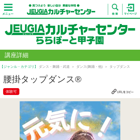
講座詳細
【ジャンル・カテゴリ】
ダンス・舞踊・武道
ダンス(舞踊・他)
タップダンス
腰掛タップダンス®
体験可