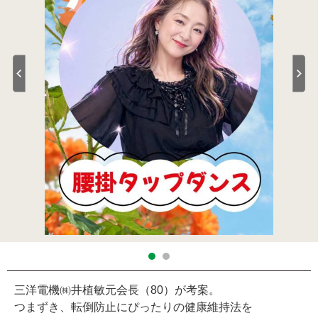
三洋電機㈱井植敏元会長（80）が考案。
つまずき、転倒防止にぴったりの健康維持法を