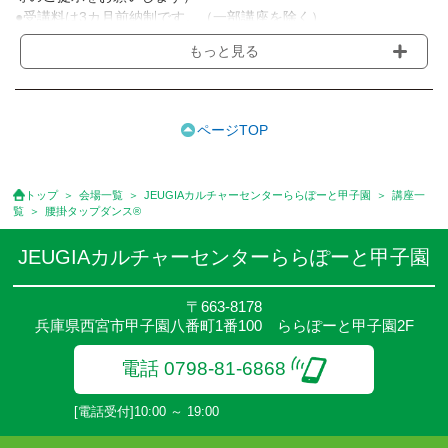
●受講料は3カ月前納制です。（一部講座を除く）
●受講料には運営費として１講座につき月額770円(税込)が含まれ
もっと見る
ております。また一部の講座では別途傷害保険料も含まれており
ます。［3ヵ月分前納制］
●受講料には特に明記した場合の他は、教材費・材料費・その他費
用は含まれておりません。
ページTOP
●資格認定講座の試験料・認定料などは別途要しますのでお問い合
せください。
●講座は、月4回(週1回),月3回,2回,1回,臨時講座いろいろあります
トップ
会場一覧
JEUGIAカルチャーセンターららぽーと甲子園
講座一
のでご確認ください。
覧
腰掛タップダンス®
●参加人数が一定に満たない場合、体験や講座開講を中止または延
期することがあります。
JEUGIAカルチャーセンターららぽーと甲子園
●その他、詳しい内容については、ご入会時にご説明をさせていた
だきます。
〒663-8178
兵庫県西宮市甲子園八番町1番100 ららぽーと甲子園2F
電話 0798-81-6868
[電話受付]10:00 ～ 19:00