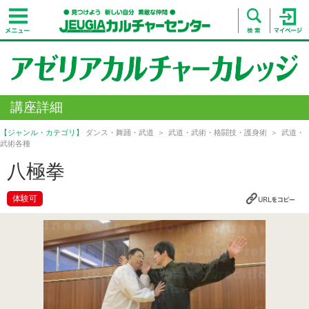
講座詳細
【ジャンル・カテゴリ】
ダンス・舞踊・武道
武道・武術・格闘技・護身術
武道・
武術各種
八極拳
体験可