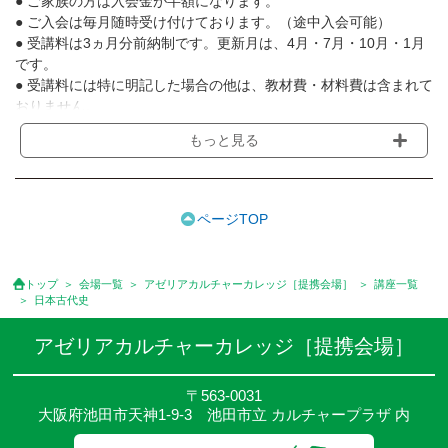
● ご家族の方は入会金が半額になります。
● ご入会は毎月随時受け付けております。（途中入会可能）
● 受講料は3ヵ月分前納制です。更新月は、4月・7月・10月・1月
です。
● 受講料には特に明記した場合の他は、教材費・材料費は含まれて
おりません。
● 受講者が一定に満たない場合や講師のやむを得ない事情等で講座
もっと見る
を延期または中止することがあります。
● 場合によりレッスン日を変更する事があります。
● その他、詳しい内容については、ご入会時にご説明させて頂きま
す。
ページTOP
トップ
会場一覧
アゼリアカルチャーカレッジ［提携会場］
講座一覧
日本古代史
アゼリアカルチャーカレッジ［提携会場］
〒563-0031
大阪府池田市天神1-9-3 池田市立 カルチャープラザ 内