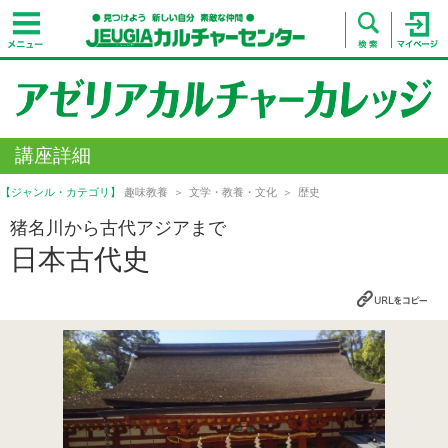
講座詳細
【ジャンル・カテゴリ】
趣味教養
文学・教養・文化
歴史
猪名川から古代アジアまで
日本古代史