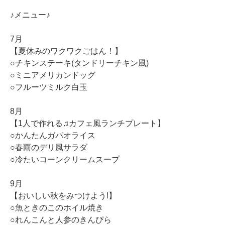
♪メニュー♪
7月
【夏休みのワクワクごはん！】
○チキンステーキ(タンドリーチキン風)
○ミニアメリカンドッグ
○フルーツミルク白玉
8月
【1人で作れる♫カフェ風ランチプレート】
○かんたんガパオライス
○春雨のデリ風サラダ
○冷たいコーンクリームスープ
9月
【おいしい秋をみつけよう!】
○魚ときのこのホイル焼き
○れんこんと人参のきんぴら