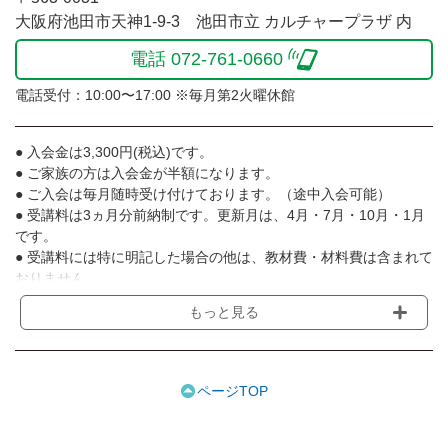
大阪府池田市天神1-9-3 池田市立 カルチャープラザ 内
電話 072-761-0660
電話受付：10:00〜17:00 ※毎月第2火曜休館
● 入会金は3,300円(税込)です。
● ご家族の方は入会金が半額になります。
● ご入会は毎月随時受け付けております。（途中入会可能）
● 受講料は3ヵ月分前納制です。更新月は、4月・7月・10月・1月
です。
● 受講料には特に明記した場合の他は、教材費・材料費は含まれて
おりません。
● 受講者が一定に満たない場合や講師のやむを得ない事情等で講座
もっと見る
を延期または中止することがあります。
● 場合によりレッスン日を変更する事があります。
● その他、詳しい内容については、ご入会時にご説明させて頂きま
す。
ページTOP