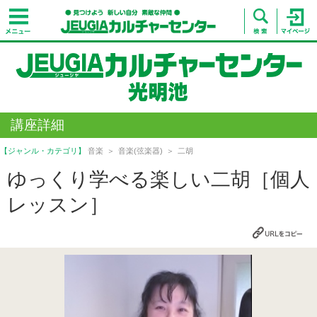
講座詳細
【ジャンル・カテゴリ】
音楽
音楽(弦楽器)
二胡
ゆっくり学べる楽しい二胡［個人
レッスン］