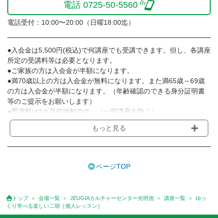
電話 0725-50-5560
電話受付：10:00〜20:00（日曜18:00迄）
●入会金は5,500円(税込)で何講座でも受講できます。但し、各講座
所定の受講料等は必要となります。
●ご家族の方は入会金が半額になります。
●満70歳以上の方は入会金が無料になります。また満65歳～69歳
の方は入会金が半額になります。（年齢確認のできる身分証明書
等のご提示をお願いします）
●受講料は3カ月前納制です。（一部講座を除く）
●受講料には運営費として１講座につき月額770円(税込)が含まれ
もっと見る
ております。また一部の講座では別途傷害保険料も含まれており
ます。［3ヵ月分前納制］
●受講料には特に明記した場合の他は、教材費・材料費・その他費
用は含まれておりません。
ページTOP
●資格認定講座の試験料・認定料などは別途要しますのでお問い合
せください。
●講座は、月4回(週1回),月3回,2回,1回,臨時講座いろいろあります
トップ
会場一覧
JEUGIAカルチャーセンター光明池
講座一覧
ゆっ
のでご確認ください。
くり学べる楽しい二胡［個人レッスン］
●参加人数が一定に満たない場合、体験や講座開講を中止または延