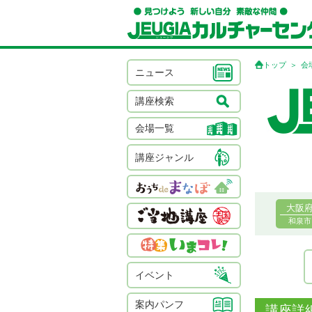
トップ
会
ニュース
講座検索
会場一覧
講座ジャンル
大阪
和泉市
イベント
案内パンフ
講座詳