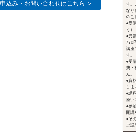
申込み・お問い合わせはこちら ＞
す。
なり
のご
●受
く）
●受
77
講座
す。
●受
費・
ん。
●資
しま
●講座
座い
●参
開講
●そ
ご説