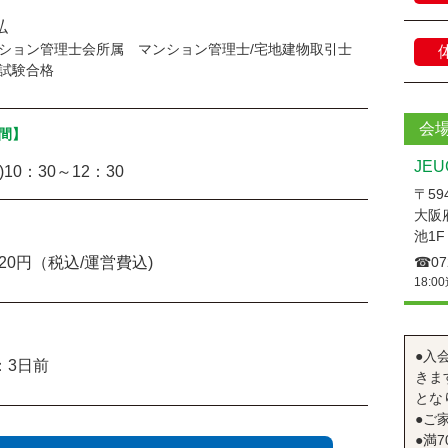
弘
ション管理士会所属 マンション管理士/宅地建物取引士
試験合格
会
間】
JE
)10：30～12：30
〒594
大阪
池1F
820円（税込/運営費込)
☎︎07
18:0
●入
：3日前
きま
とな
●ご
●満