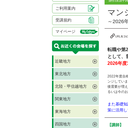
ご利用案内
マン
受講規約
～202
マイページ
転職や第
として、
近畿地方
2026
東北地方
2022年度
ンジしていま
北陸・甲信越地方
後需要が増え
るいは今のお
関東地方
また基礎知
策に活用し
東海地方
四国地方
【講師】