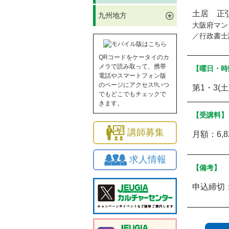
土居 正
九州地方
大阪府マン
／行政書士
QRコードをケータイのカ
メラで読み取って、携帯
【曜日・時
電話やスマートフォン版
のページにアクセス!!いつ
第1・3(土
でもどこでもチェックで
きます。
【受講料】
講師募集
月額：6,
求人情報
【備考】
申込締切