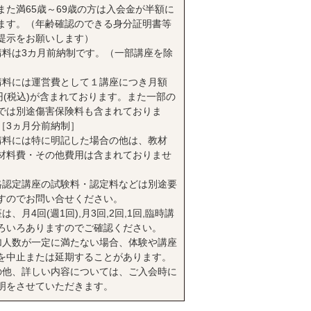
また満65歳～69歳の方は入会金が半額に
ます。（年齢確認のできる身分証明書等
提示をお願いします）
講料は3カ月前納制です。（一部講座を除
講料には運営費として１講座につき月額
0円(税込)が含まれております。また一部の
では別途傷害保険料も含まれておりま
［3ヵ月分前納制］
講料には特に明記した場合の他は、教材
材料費・その他費用は含まれておりませ
格認定講座の試験料・認定料などは別途要
すのでお問い合せください。
は、月4回(週1回),月3回,2回,1回,臨時講
ろいろありますのでご確認ください。
加人数が一定に満たない場合、体験や講座
を中止または延期することがあります。
の他、詳しい内容については、ご入会時に
明をさせていただきます。