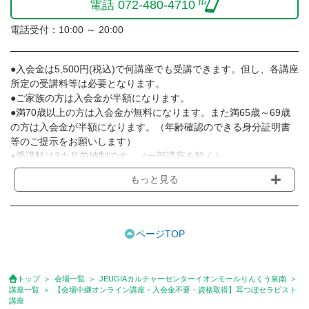
電話 072-480-4710
電話受付：10:00 ～ 20:00
●入会金は5,500円(税込)で何講座でも受講できます。但し、各講座
所定の受講料等は必要となります。
●ご家族の方は入会金が半額になります。
●満70歳以上の方は入会金が無料になります。また満65歳～69歳
の方は入会金が半額になります。（年齢確認のできる身分証明書
等のご提示をお願いします）
●受講料は3カ月前納制です。（一部講座を除く）
●受講料には運営費として１講座につき月額770円(税込)が含まれ
もっと見る
ております。また一部の講座では別途傷害保険料も含まれており
ます。［3ヵ月分前納制］
●受講料には特に明記した場合の他は、教材費・材料費・その他費
用は含まれておりません。
ページTOP
●資格認定講座の試験料・認定料などは別途要しますのでお問い合
せください。
●講座は、月4回(週1回),月3回,2回,1回,臨時講座いろいろあります
トップ
会場一覧
JEUGIAカルチャーセンターイオンモールりんくう泉南
のでご確認ください。
講座一覧
【会場中継オンライン講座・入会金不要・資格取得】耳つぼセラピスト
●参加人数が一定に満たない場合、体験や講座開講を中止または延
講座